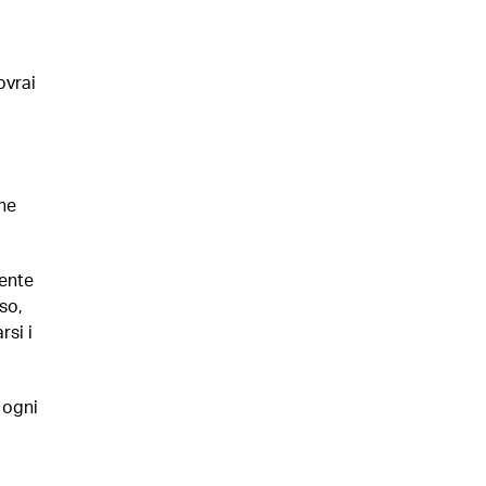
ovrai
one
mente
so,
rsi i
 ogni