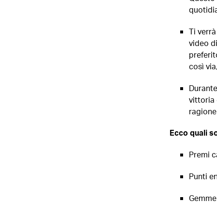
quotidi
Ti verr
video di
preferit
così vi
Durante 
vittori
ragione 
Ecco quali so
Premi c
Punti e
Gemme