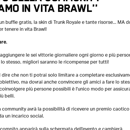
IAMO IN VITA BRAWL''
n buffie gratis, la skin di Trunk Royale e tante risorse... MA d
r tenere in vita Brawl!
re.
aggiungere le sei vittorie giornaliere ogni giorno e più pers
lo stesso, migliori saranno le ricompense per tutti!
l dire che non ti potrai solo limitare a completare esclusiva
obiettivo, ma dovrai anche convincere gli amici a fare lo stes
coinvolgere più persone possibili è l'unico modo per assicura
ù belli.
la community avrà la possibilità di ricevere un premio caotico
a un incarico social.
compito apparirà sulla schermata dell'evento e cambierà