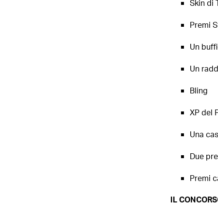
Skin di
Premi S
Un buff
Un rad
Bling
XP del 
Una cas
Due prem
Premi ca
IL CONCORS