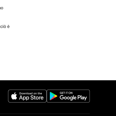
no
ciò è
(opens in a new tab)
(opens in a new 