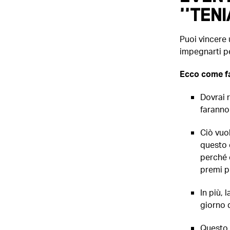
''TEN
Puoi vincere u
impegnarti pe
Ecco come fa
Dovrai r
faranno 
Ciò vuo
questo 
perché 
premi pi
In più, 
giorno d
Questo 