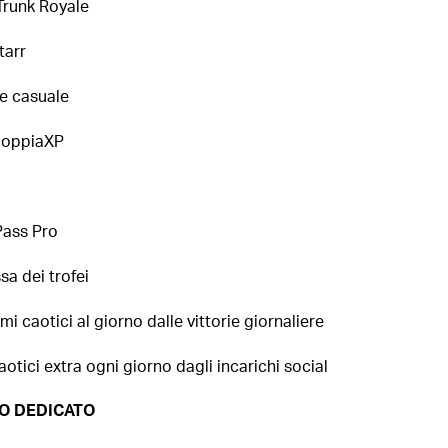
 Trunk Royale
tarr
ie casuale
doppiaXP
Pass Pro
sa dei trofei
i caotici al giorno dalle vittorie giornaliere
otici extra ogni giorno dagli incarichi social
O DEDICATO