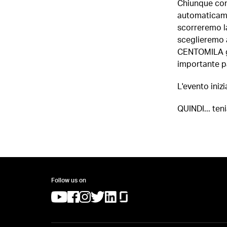
Chiunque comp
automaticamen
scorreremo la
sceglieremo a
CENTOMILA ge
importante p
L'evento inizi
QUINDI... te
Follow us on
(opens in a new tab)
(opens in a new tab)
(opens in a new tab)
(opens in a new tab)
(opens in a new tab)
(opens in a new tab)