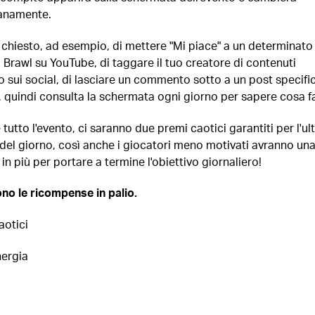
anamente.
à chiesto, ad esempio, di mettere "Mi piace" a un determinato
 Brawl su YouTube, di taggare il tuo creatore di contenuti
o sui social, di lasciare un commento sotto a un post specifi
a, quindi consulta la schermata ogni giorno per sapere cosa f
tutto l'evento, ci saranno due premi caotici garantiti per l'ul
a del giorno, così anche i giocatori meno motivati avranno un
in più per portare a termine l'obiettivo giornaliero!
no le ricompense in palio.
aotici
nergia