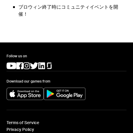
ブロウィン終了時にコミュニティイベントを開
催！
Follow us on
(opens in a new tab)
(opens in a new tab)
(opens in a new tab)
(opens in a new tab)
(opens in a new tab)
(opens in a new tab)
Download our games from
(opens in a new tab)
(opens in a new tab)
Terms of Service
Privacy Policy