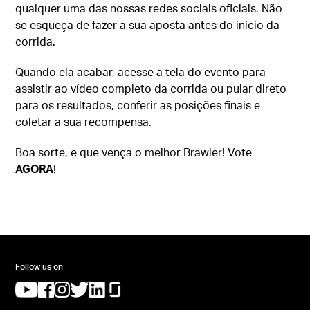
qualquer uma das nossas redes sociais oficiais. Não
se esqueça de fazer a sua aposta antes do início da
corrida.
Quando ela acabar, acesse a tela do evento para
assistir ao vídeo completo da corrida ou pular direto
para os resultados, conferir as posições finais e
coletar a sua recompensa.
Boa sorte, e que vença o melhor Brawler! Vote
AGORA
!
Follow us on
(opens in a new tab)
(opens in a new tab)
(opens in a new tab)
(opens in a new tab)
(opens in a new tab)
(opens in a new tab)