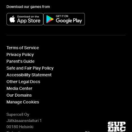
Download our games from
(opens in a new tab)
(opens in a new tab)
Terms of Service
Privacy Policy
Parent's Guide
Safe and Fair Play Policy
Accessibility Statement
Other Legal Docs
Media Center
Our Domains
Manage Cookies
Supercell Oy
Jätkäsaarenlaituri 1
00180 Helsinki