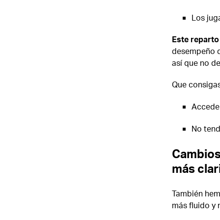
Los jug
Este reparto 
desempeño de
así que no d
Que consigas 
Acceder
No tendr
Cambios 
más clar
También hemo
más fluido y 