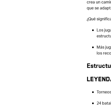
crea un cami
que se adapta
¿Qué signific
Los jug
estruct
Más jug
los rec
Estructu
Leyenda
Torneos
24 bata