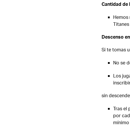
Cantidad de 
Hemos r
Titanes 
Descenso en l
Si te tomas 
No se d
Los jug
inscrib
sin descende
Tras el
por cad
mínimo 