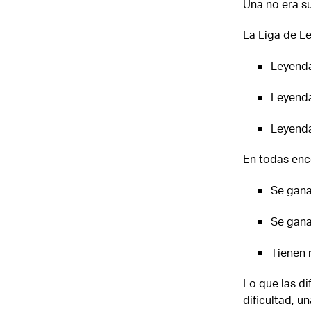
Una no era su
La Liga de Le
Leyenda
Leyenda
Leyendas
En todas enco
Se gana
Se gana
Tienen 
Lo que las di
dificultad, u