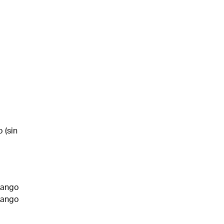
 (sin
rango
rango