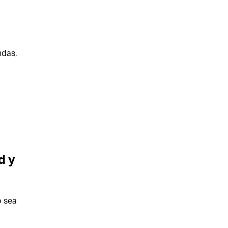
ndas,
d y
o sea