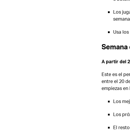
Los jug
semana
Usa los
Semana 
A partir del 2
Este es el pe
entre el 20 d
empiezas en 
Los mej
Los pró
El rest