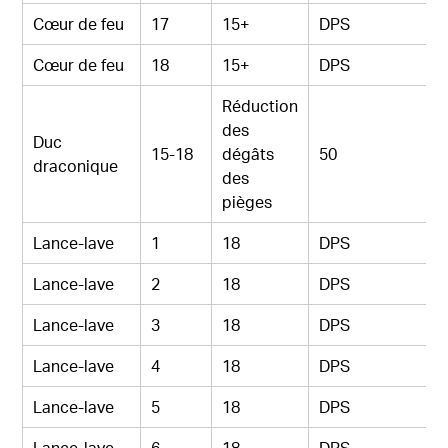
Cœur de feu
17
15+
DPS
Cœur de feu
18
15+
DPS
Réduction
des
Duc
15-18
dégâts
50
draconique
des
pièges
Lance-lave
1
18
DPS
Lance-lave
2
18
DPS
Lance-lave
3
18
DPS
Lance-lave
4
18
DPS
Lance-lave
5
18
DPS
Lance-lave
6
18
DPS