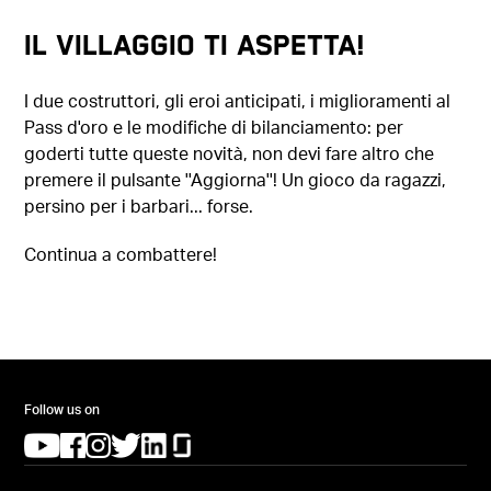
Il villaggio ti aspetta!
I due costruttori, gli eroi anticipati, i miglioramenti al
Pass d'oro e le modifiche di bilanciamento: per
goderti tutte queste novità, non devi fare altro che
premere il pulsante ''Aggiorna''! Un gioco da ragazzi,
persino per i barbari... forse.
Continua a combattere!
Follow us on
(opens in a new tab)
(opens in a new tab)
(opens in a new tab)
(opens in a new tab)
(opens in a new tab)
(opens in a new tab)