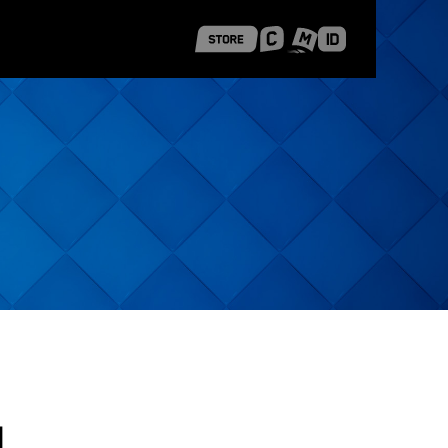
 Shanghai
Career Stories
i