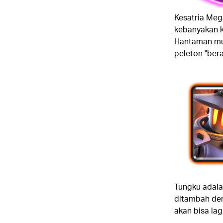
Kesatria Meg
kebanyakan k
Hantaman mun
peleton "bera
Tungku adala
ditambah den
akan bisa la