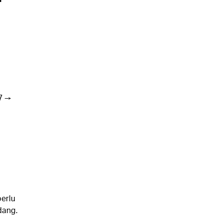
7 →
erlu
dang.