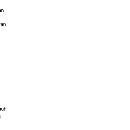
an
wan
auh,
k