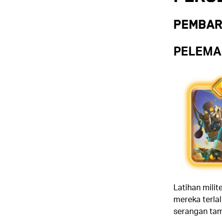
Pembar
PELEMAH
Latihan milit
mereka terla
serangan tam