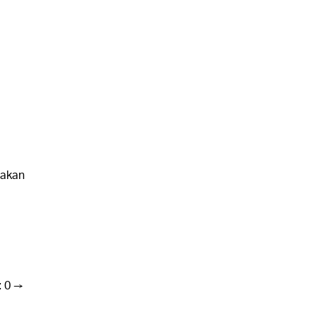
 akan
:
0 →