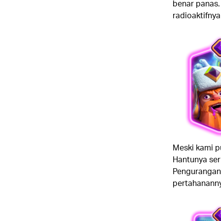
benar panas.
radioaktifny
Meski kami p
Hantunya ser
Pengurangan
pertahananny