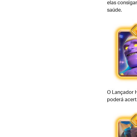
elas consiga
saúde.
O Lançador H
poderá acert