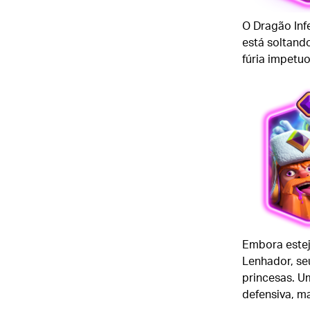
O Dragão Infe
está soltand
fúria impetu
Embora estej
Lenhador, se
princesas. U
defensiva, m