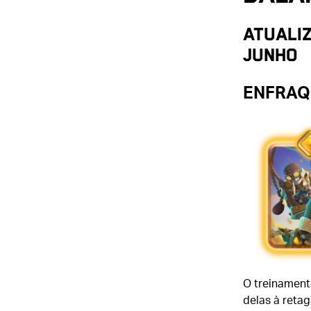
Atuali
junho
ENFRAQ
O treinamento
delas à reta