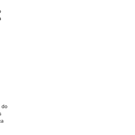
o
a
o do
s
ça