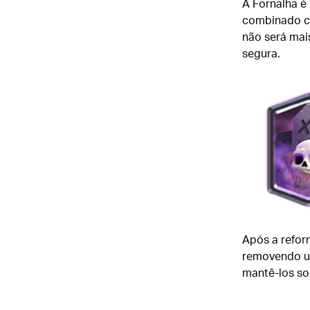
A Fornalha é 
combinado co
não será mais
segura.
Após a reform
removendo um
mantê-los so