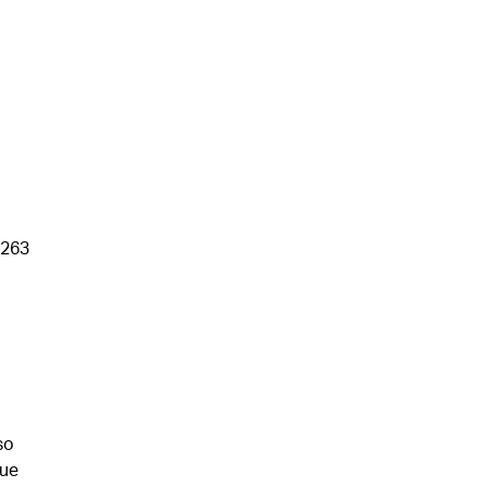
 263
so
que