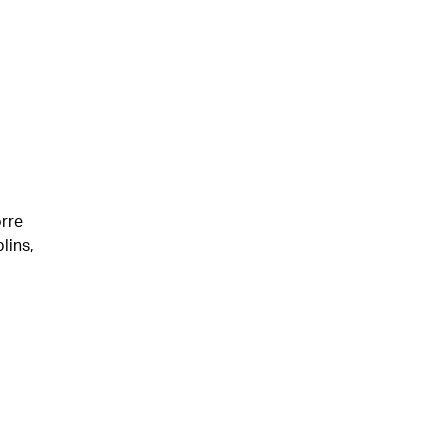
rre
lins,