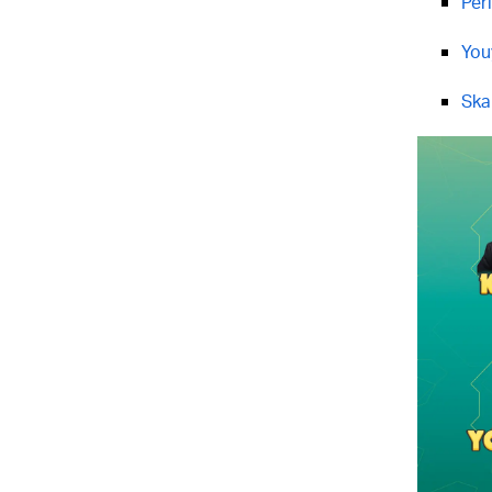
Per
You
Ska