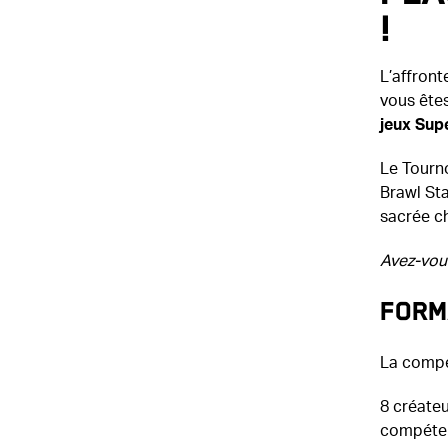
!
L’affront
vous êtes
jeux Supe
Le Tourno
Brawl Sta
sacrée c
Avez-vous
Form
La compét
8 créate
compéten