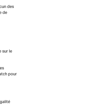
acun des
e de
 sur le
les
atch pour
galité