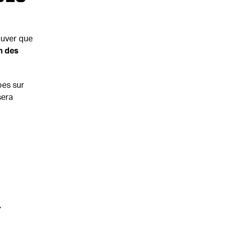
ouver que
n des
pes sur
sera
,