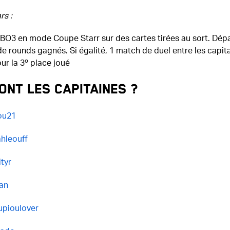
rs :
 BO3 en mode Coupe Starr sur des cartes tirées au sort. Dép
 rounds gagnés. Si égalité, 1 match de duel entre les capita
ur la 3º place joué
ont les capitaines ?
ou21
hleouff
ityr
an
upioulover