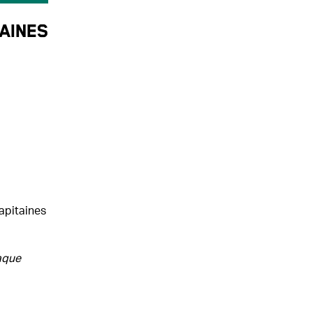
aines
apitaines
aque