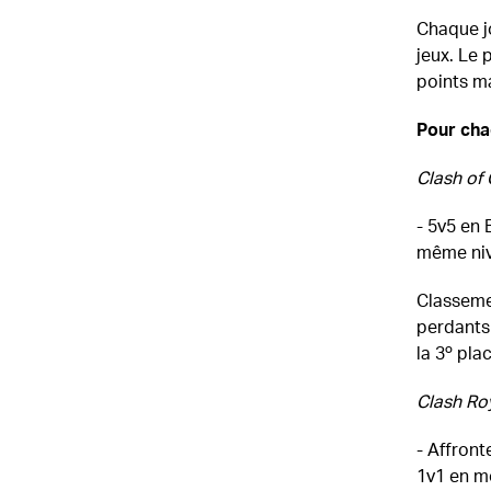
Chaque jo
jeux. Le 
points ma
Pour chac
Clash of 
- 5v5 en 
même nive
Classeme
perdants
la 3º pla
Clash Roy
- Affron
1v1 en mo