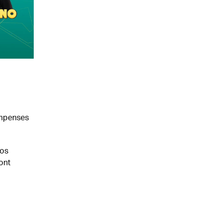
ompenses
nos
ont