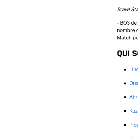
Brawl Sta
- BO3 de
nombre de
Match po
Qui s
Lin
Oua
Ahr
Kuz
Pio