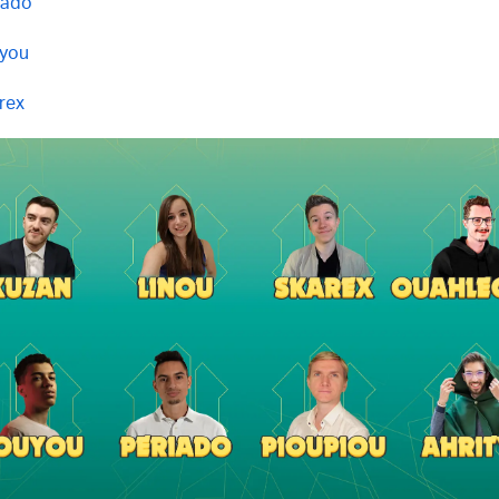
iado
you
rex