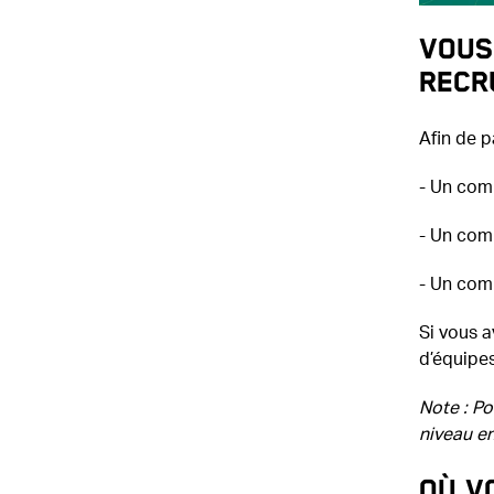
Vous
recr
Afin de p
- Un com
- Un com
- Un com
Si vous a
d’équipes
Note : P
niveau en
Où vo