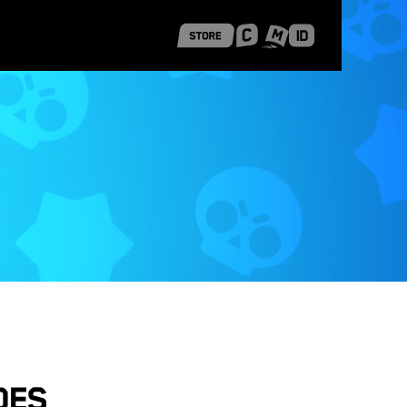
 Shanghai
Career Stories
des