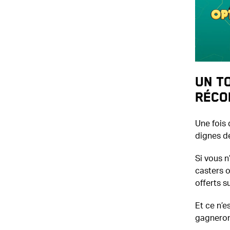
Un to
réco
Une fois
dignes d
Si vous n
casters o
offerts su
Et ce n’e
gagneront