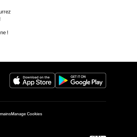
urrez
!
ne !
(opens in a new tab)
(opens in a new 
omains
Manage Cookies