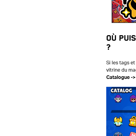
Où pui
?
Si les tags e
vitrine du ma
Catalogue -