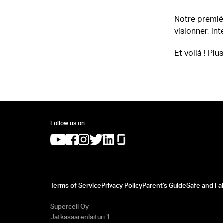
Notre premièr
visionner, i
Et voilà ! Pl
Follow us on
(opens in a new tab)
(opens in a new tab)
(opens in a new tab)
(opens in a new tab)
(opens in a new tab)
(opens in a new tab)
Terms of Service
Privacy Policy
Parent's Guide
Safe and Fai
Supercell Oy
Jätkäsaarenlaituri 1