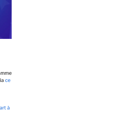
gramme
via
ce
art à