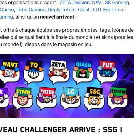
des organisations e-sport :
ZETA Division
,
NAVI
,
SK Gaming
,
 Queso
,
Tribe Gaming
,
Reply Totem
,
Qlash
,
FUT Esports
et
Gaming
, ainsi qu'un
nouvel arrivant
!
t offre à chaque équipe ses propres émotes, tags, icônes de
elles qui se qualifient à la finale du mondial) et skins (pour les
 monde !), dispos dans le magasin en jeu.
veau challenger arrive : SSG !