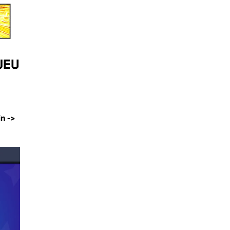
jeu
n ->