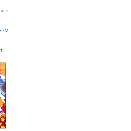
e e-
RBM
,
t !