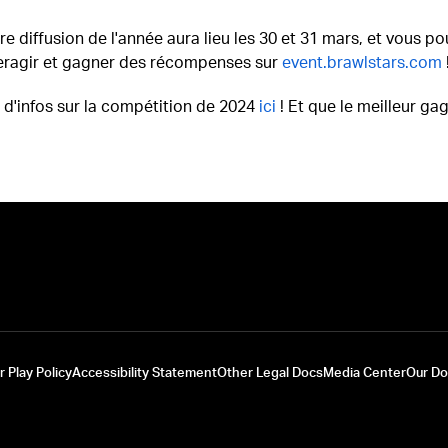
e diffusion de l'année aura lieu les 30 et 31 mars, et vous po
nteragir et gagner des récompenses sur
event.brawlstars.com
us d'infos sur la compétition de 2024
ici
! Et que le meilleur gag
r Play Policy
Accessibility Statement
Other Legal Docs
Media Center
Our D