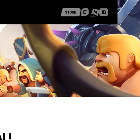
 Shanghai
Career Stories
l!