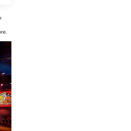
e
l
bre.