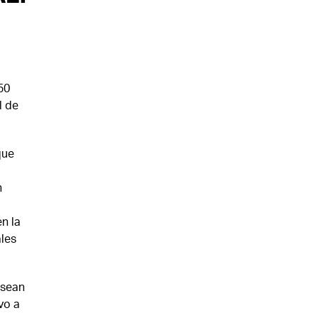
50
l de
que
n
n la
ales
 sean
vo a