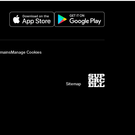
(opens in a new tab)
(opens in a new 
omains
Manage Cookies
Sitemap