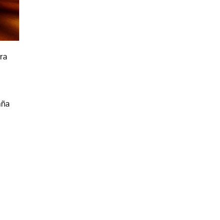
ra
aña