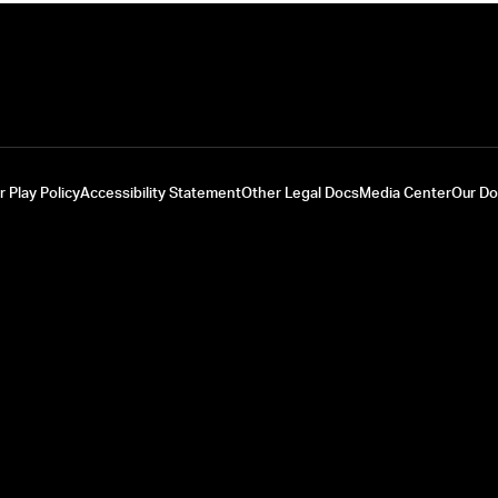
r Play Policy
Accessibility Statement
Other Legal Docs
Media Center
Our D