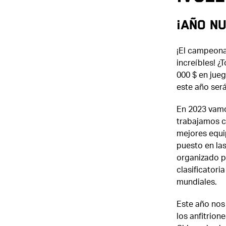
¡Año n
¡El campeona
increíbles! ¿
000 $ en jue
este año será
En 2023 vamo
trabajamos c
mejores equi
puesto en las
organizado po
clasificatori
mundiales.
Este año nos
los anfitrion