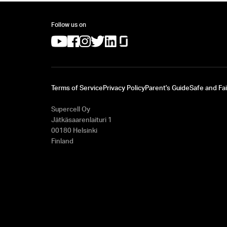
Follow us on
(opens in a new tab)
(opens in a new tab)
(opens in a new tab)
(opens in a new tab)
(opens in a new tab)
(opens in a new tab)
Terms of Service
Privacy Policy
Parent's Guide
Safe and Fai
Supercell Oy
Jätkäsaarenlaituri 1
00180 Helsinki
Finland