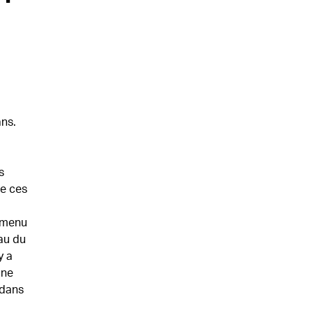
ans.
s
de ces
e menu
au du
y a
une
 dans