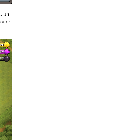
, un
ssurer