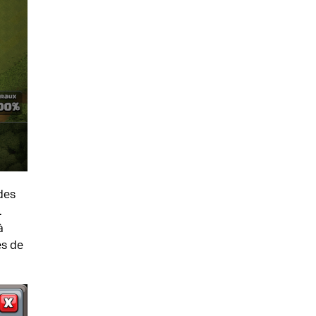
des
.
à
es de