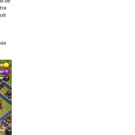
ns de
tre
oit
pas