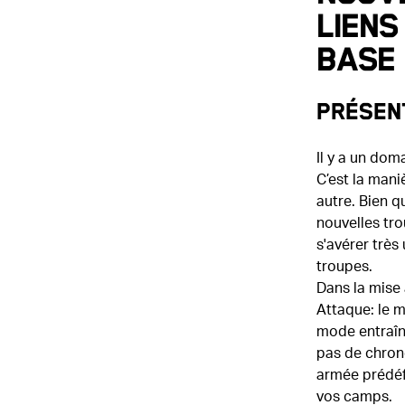
Liens
base
Présen
Il y a un dom
C’est la mani
autre. Bien q
nouvelles tro
s'avérer très
troupes.
Dans la mise 
Attaque: le m
mode entraîne
pas de chron
armée prédéf
vos camps.