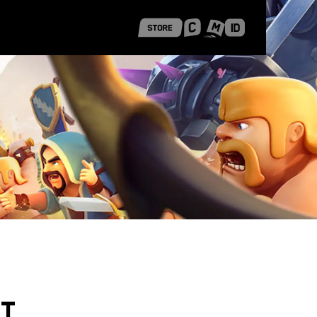
 Shanghai
Career Stories
et