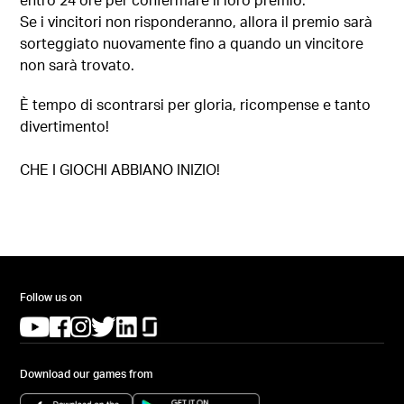
Se i vincitori non risponderanno, allora il premio sarà
sorteggiato nuovamente fino a quando un vincitore
non sarà trovato.
È tempo di scontrarsi per gloria, ricompense e tanto
divertimento!
CHE I GIOCHI ABBIANO INIZIO!
Follow us on
(opens in a new tab)
(opens in a new tab)
(opens in a new tab)
(opens in a new tab)
(opens in a new tab)
(opens in a new tab)
Download our games from
(opens in a new tab)
(opens in a new tab)