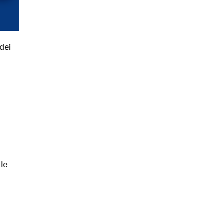
dei
 le