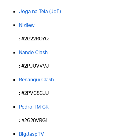
Joga na Tela (JoE)
Nizllew
: #2G22ROYQ
Nando Clash
: #2PJUVVVJ
Renangui Clash
: #2PVC8CJJ
Pedro TM CR
: #2G28VRGL
BigJaspTV