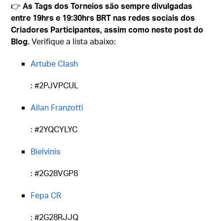
👉
As Tags dos Torneios são sempre divulgadas
entre 19hrs e 19:30hrs BRT nas redes sociais dos
Criadores Participantes, assim como neste post do
Blog.
Verifique a lista abaixo:
Artube Clash
: #2PJVPCUL
Allan Franzotti
: #2YQCYLYC
Bielvinis
: #2G28VGP8
Fepa CR
: #2G28RJJQ