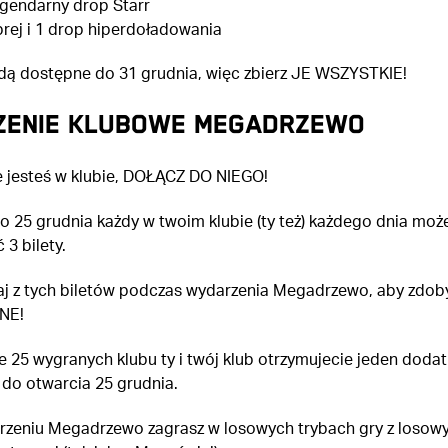
egendarny drop Starr
prej i 1 drop hiperdoładowania
ędą dostępne do 31 grudnia, więc zbierz JE WSZYSTKIE!
ENIE KLUBOWE MEGADRZEWO
ie jesteś w klubie, DOŁĄCZ DO NIEGO!
o 25 grudnia każdy w twoim klubie (ty też) każdego dnia moż
3 bilety.
aj z tych biletów podczas wydarzenia Megadrzewo, aby zdo
NE!
e 25 wygranych klubu ty i twój klub otrzymujecie jeden doda
 do otwarcia 25 grudnia.
zeniu Megadrzewo zagrasz w losowych trybach gry z losow