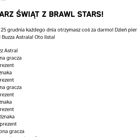
ARZ ŚWIĄT Z BRAWL STARS!
o 25 grudnia każdego dnia otrzymasz coś za darmo! Dzień pie
Buzza Astrala! Oto lista!
z Astral
ona gracza
prezent
znaka
prezent
ona gracza
prezent
znaka
prezent
dznaka
 prezent
kona gracza