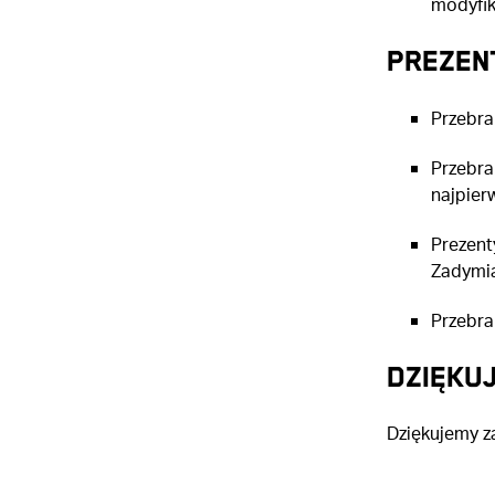
modyfik
PREZEN
Przebra
Przebra
najpier
Prezent
Zadymia
Przebra
DZIĘKU
Dziękujemy za