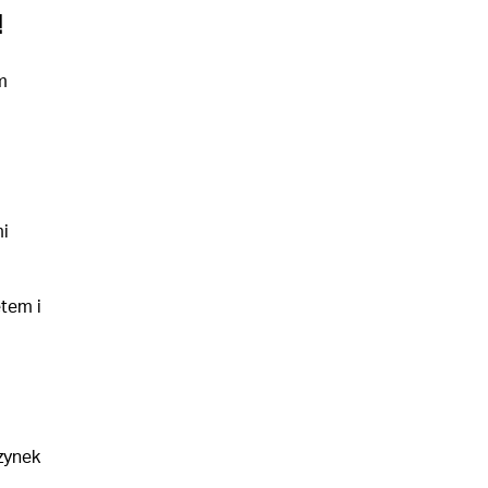
!
m
i
tem i
zynek