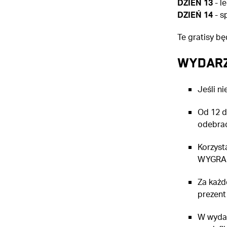
DZIEŃ 13
- l
DZIEŃ 14
- s
Te gratisy b
WYDARZ
Jeśli n
Od 12 d
odebrać 
Korzyst
WYGRA
Za każd
prezent
W wydar