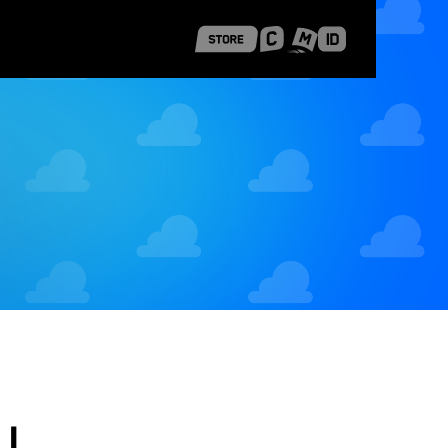
 Shanghai
Career Stories
i