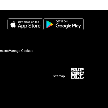
(opens in a new tab)
(opens in a new 
omains
Manage Cookies
Sitemap