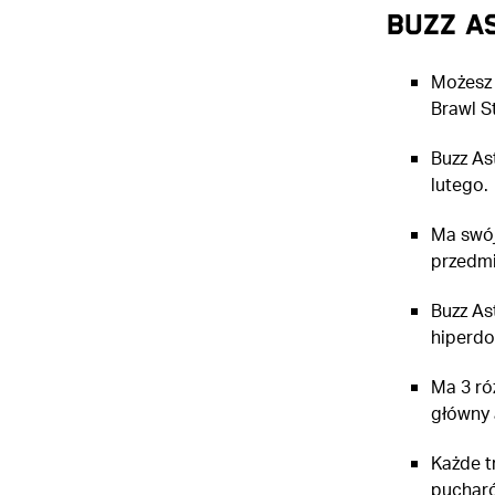
BUZZ A
Możesz 
Brawl S
Buzz As
lutego.
Ma swój
przedmi
Buzz As
hiperdo
Ma 3 ró
główny 
Każde t
puchar