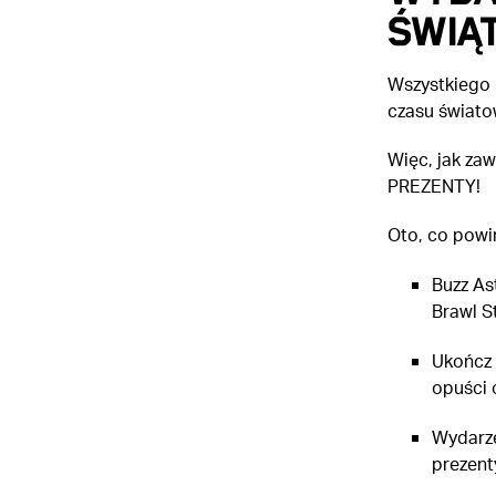
Świąt
Wszystkiego n
czasu świato
Więc, jak zaw
PREZENTY!
Oto, co powin
Buzz As
Brawl S
Ukończ 
opuści 
Wydarze
prezent