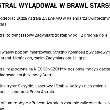
STRAL WYLĄDOWAŁ W BRAWL STARS
odebrać Buzza Astrala ZA DARMO w Kalendarzu Świąteczny
tars!
tral to tymczasowy Zadymiarz dostępny od 12 grudnia do 4
 własny poziom mistrzowski: Strażnik Kosmosu z wyjątkowym
otami. Ukończ go, zanim Zadymiarz opuści grę!
tral rozpoczyna na NIESKOŃCZONYM poziomie mocy z gadże
ładowaniem (bez mocy Starr).
żne tryby: Skrzydło, Laserowy i Szabla. Każdy z nich zmienia
atak i superatak Buzza Astrala .
rofeum zdobyte z Buzzem Astralem zostanie zaliczone do skr
ów.