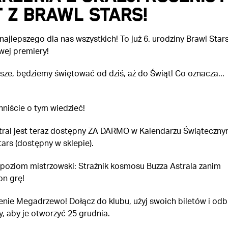
 z Brawl Stars!
ajlepszego dla nas wszystkich! To już 6. urodziny Brawl Star
wej premiery!
sze, będziemy świętować od dziś, aż do Świąt! Co oznacza...
niście o tym wiedzieć!
tral jest teraz dostępny ZA DARMO w Kalendarzu Świąteczn
tars (dostępny w sklepie).
poziom mistrzowski: Strażnik kosmosu Buzza Astrala zanim
on grę!
nie Megadrzewo! Dołącz do klubu, użyj swoich biletów i odb
y, aby je otworzyć 25 grudnia.