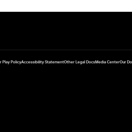
r Play Policy
Accessibility Statement
Other Legal Docs
Media Center
Our D