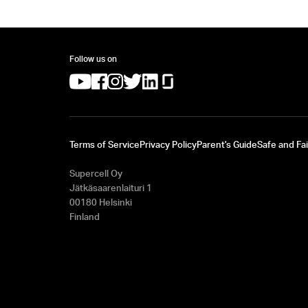
Follow us on
(opens in a new tab)
(opens in a new tab)
(opens in a new tab)
(opens in a new tab)
(opens in a new tab)
(opens in a new tab)
Terms of Service
Privacy Policy
Parent's Guide
Safe and Fai
Supercell Oy
Jätkäsaarenlaituri 1
00180 Helsinki
Finland