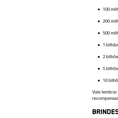
100 mil
200 mil
500 mil
1 bilhão
2 bilhõ
5 bilhõ
10 bilh
Vale lembrar 
recompensas
Brinde