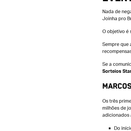
Nada de nega
Joinha pro B
O objetivo é 
Sempre que a
recompensas
Se a comunid
Sorteios Sta
Marcos
Os três prime
milhões de j
adicionados 
Do iníc