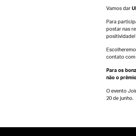
Vamos dar
U
Para particip
postar nas r
positividade!
Escolheremos
contato com e
Para os bonz
não o prêmi
O evento Jo
20 de junho.