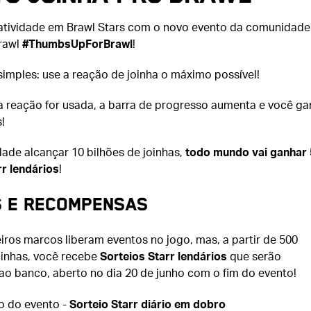
tividade em Brawl Stars com o novo evento da comunidade
rawl
#ThumbsUpForBrawl
!
simples: use a reação de joinha o máximo possível!
 reação for usada, a barra de progresso aumenta e você ga
!
ade alcançar 10 bilhões de joinhas,
todo mundo vai ganhar 
rr lendários
!
 e recompensas
iros marcos liberam eventos no jogo, mas, a partir de 500
oinhas, você recebe
Sorteios Starr lendários
que serão
ao banco, aberto no dia 20 de junho com o fim do evento!
io do evento -
Sorteio Starr diário em dobro