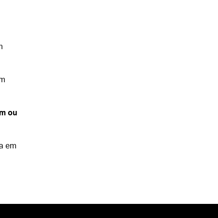
a
m
em
em ou
a em