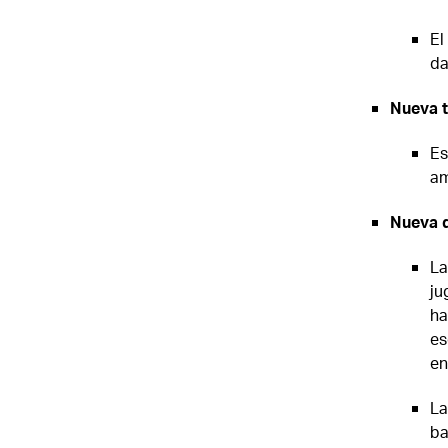
El
da
Nueva 
Es
am
Nueva d
La
ju
ha
es
en
La
ba