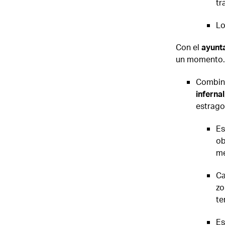
tr
Lo
Con el
ayunta
un momento.
Combina 
infernal
estrago
Es
ob
me
Ca
zo
te
Es