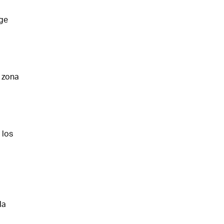
ige
a zona
 los
la