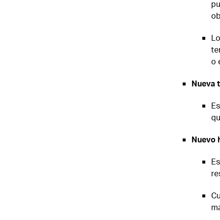
pu
ob
Lo
te
o 
Nueva t
Es
qu
Nuevo h
Es
re
Cu
má