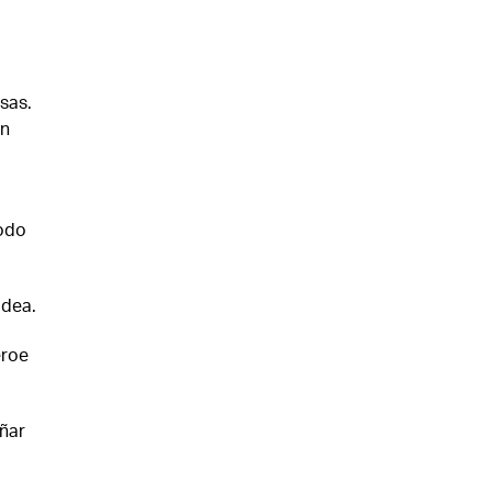
sas.
un
todo
ldea.
éroe
ñar