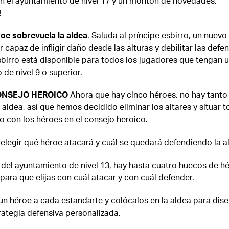
an el ayuntamiento de nivel 17 y un montón de novedades.
!
oe sobrevuela la aldea
. Saluda al príncipe esbirro, un nuevo
 capaz de infligir daño desde las alturas y debilitar las defen
sbirro está disponible para todos los jugadores que tengan 
de nivel 9 o superior.
ONSEJO HEROICO
Ahora que hay cinco héroes, no hay tanto
 aldea, así que hemos decidido eliminar los altares y situar 
o con los héroes en el consejo heroico.
elegir qué héroe atacará y cuál se quedará defendiendo la a
r del ayuntamiento de nivel 13, hay hasta cuatro huecos de h
para que elijas con cuál atacar y con cuál defender.
un héroe a cada estandarte y colócalos en la aldea para dise
rategia defensiva personalizada.