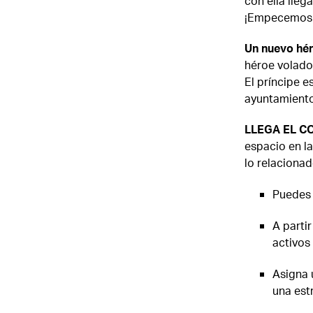
con ella lleg
¡Empecemos
Un nuevo hér
héroe volador
El príncipe e
ayuntamiento 
LLEGA EL C
espacio en la
lo relacionad
Puedes 
A parti
activos 
Asigna 
una est