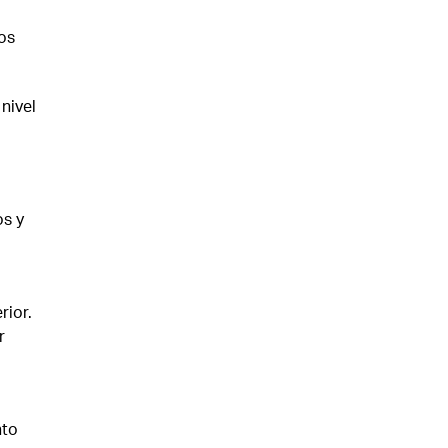
os
nivel
os y
rior.
r
nto