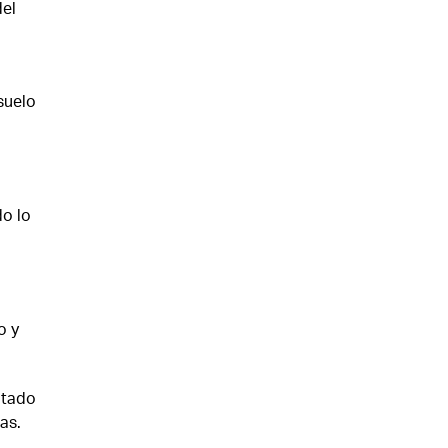
del
 suelo
do lo
o y
otado
as.