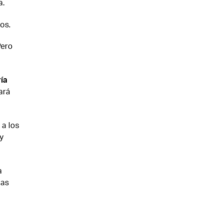
a.
os.
Pero
ría
ará
 a los
y
a
pas