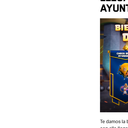
AYUNT
Te damos la b