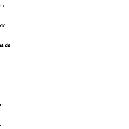
mo
 de
as de
de
s