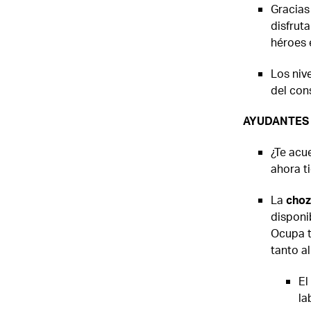
Gracias
disfrut
héroes 
Los niv
del con
AYUDANTES 
¿Te acu
ahora ti
La
choz
disponi
Ocupa t
tanto a
El
la