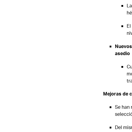
La
hé
El
ni
Nuevos 
asedio
Cu
mo
tr
Mejoras de c
Se han 
selecci
Del mis