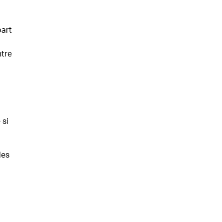
part
ntre
 si
les