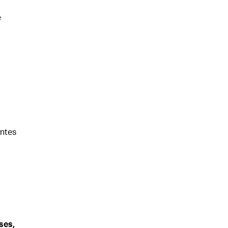
e
entes
ses,