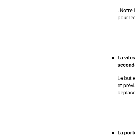
. Notre 
pour le
La vite
second
Le but 
et prév
déplace
La port