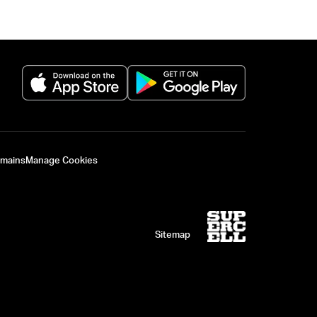
(opens in a new tab)
(opens in a new 
omains
Manage Cookies
Sitemap