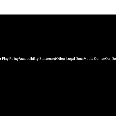
r Play Policy
Accessibility Statement
Other Legal Docs
Media Center
Our D