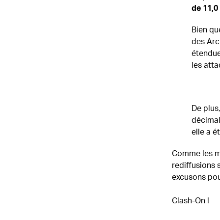
de 11,0 
Bien qu
des Arc-
étendue
les att
De plus,
décimale
elle a 
Comme les mod
rediffusions 
excusons pou
Clash-On !