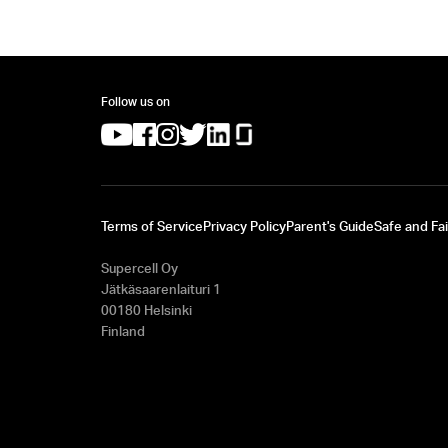
Follow us on
(opens in a new tab)
(opens in a new tab)
(opens in a new tab)
(opens in a new tab)
(opens in a new tab)
(opens in a new tab)
Terms of Service
Privacy Policy
Parent's Guide
Safe and Fai
Supercell Oy
Jätkäsaarenlaituri 1
00180 Helsinki
Finland