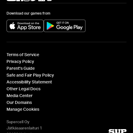
Download our games from
(opens in a new tab)
(opens in a new tab)
Terms of Service
Privacy Policy
Parent's Guide
Safe and Fair Play Policy
Accessibility Statement
Other Legal Docs
Media Center
Our Domains
Manage Cookies
Supercell Oy
Jätkäsaarenlaituri 1