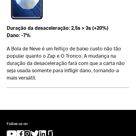
Duração da desaceleração: 2,5s > 3s (+20%)
Dano: -7%
A Bola de Neve é um feitiço de baixo custo não tão
popular quanto o Zap e O Tronco. A mudança na
duração da desaceleração fará com que a carta não
seja usada somente para infligir dano, tornando-a
mais versátil.
Follow us on
(opens in a new tab)
(opens in a new tab)
(opens in a new tab)
(opens in a new tab)
(opens in a new tab)
(opens in a new tab)