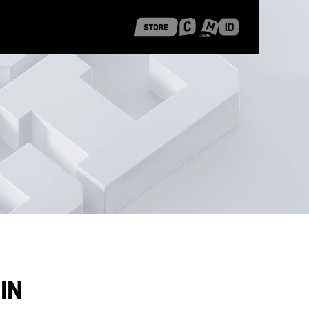
 Shanghai
Career Stories
in