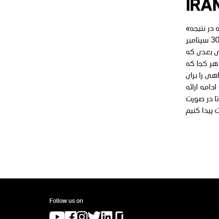
Ira
«تصمیم سختی را گرفته‌ایم مبنی بر اینکه قرارداد خود را با «کافه بازار» تمدید نکنیم، که در نتیجه
آن بازیکنان ایرانی دیگر قادر به انجام دادن بازی‌های ما نخواهند بود. بازیکنان پس از 30 سپتامبر
2020 عدی که
 هر کجا که
هی را برای
ادامه ارائه Clash of Clans و Clash Royale به بازیکنانمان در ایران پیدا کنیم.ما این در را برای
تا در صورت
Follow us on
(opens in a new tab)
(opens in a new tab)
(opens in a new tab)
(opens in a new tab)
(opens in a new tab)
(opens in a new tab)