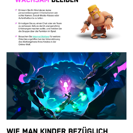
Wie man Kinder bezüglich