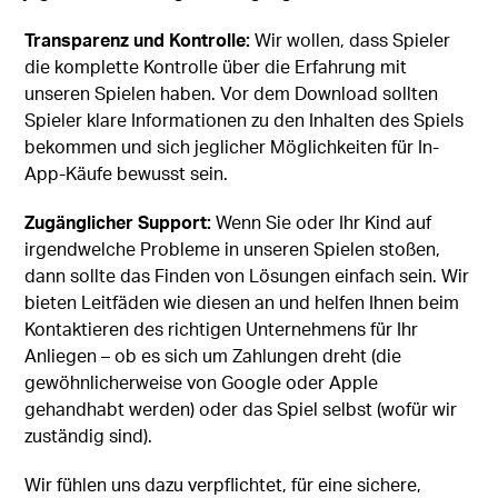
Transparenz und Kontrolle:
Wir wollen, dass Spieler
die komplette Kontrolle über die Erfahrung mit
unseren Spielen haben. Vor dem Download sollten
Spieler klare Informationen zu den Inhalten des Spiels
bekommen und sich jeglicher Möglichkeiten für In-
App-Käufe bewusst sein.
Zugänglicher Support:
Wenn Sie oder Ihr Kind auf
irgendwelche Probleme in unseren Spielen stoßen,
dann sollte das Finden von Lösungen einfach sein. Wir
bieten Leitfäden wie diesen an und helfen Ihnen beim
Kontaktieren des richtigen Unternehmens für Ihr
Anliegen – ob es sich um Zahlungen dreht (die
gewöhnlicherweise von Google oder Apple
gehandhabt werden) oder das Spiel selbst (wofür wir
zuständig sind).
Wir fühlen uns dazu verpflichtet, für eine sichere,