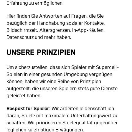
Erfahrung zu ermöglichen.
Hier finden Sie Antworten auf Fragen, die Sie
bezüglich der Handhabung sozialer Kontakte,
Bildschirmzeit, Altersgrenzen, In-App-Käufen,
Datenschutz und mehr haben.
UNSERE PRINZIPIEN
Um sicherzustellen, dass sich Spieler mit Supercell-
Spielen in einer gesunden Umgebung vergnügen
können, haben wir eine Reihe von Prinzipien
aufgestellt, die unseren Spielern stets gute Dienste
geleistet haben:
Respekt für Spieler:
Wir arbeiten leidenschaftlich
daran, Spiele mit maximalem Unterhaltungswert zu
schaffen. Wir priorisieren Spielequalität gegenüber
jeglichen kurzfristigen Erwägungen.