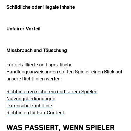
Schädliche oder illegale Inhalte
Unfairer Vorteil
Missbrauch und Täuschung
Für detaillierte und spezifische
Handlungsanweisungen sollten Spieler einen Blick auf
unsere Richtlinien werfen:
Richtlinien zu sicherem und fairem Spielen
Nutzungsbedingungen
Datenschutzrichtlinie
Richtlinien für Fan-Content
Was passiert, wenn Spieler