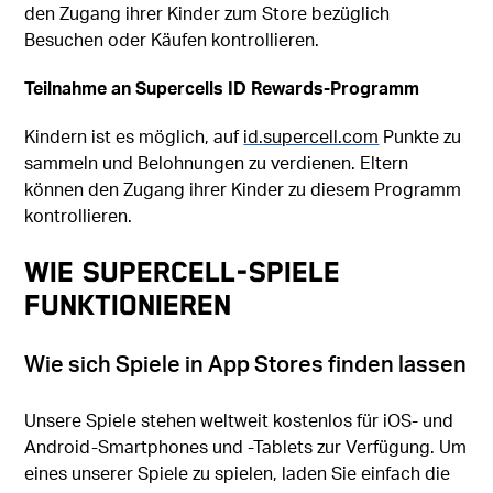
den Zugang ihrer Kinder zum Store bezüglich
Besuchen oder Käufen kontrollieren.
Teilnahme an Supercells ID Rewards-Programm
Kindern ist es möglich, auf
id.supercell.com
Punkte zu
sammeln und Belohnungen zu verdienen. Eltern
können den Zugang ihrer Kinder zu diesem Programm
kontrollieren.
Wie Supercell-Spiele
funktionieren
Wie sich Spiele in App Stores finden lassen
Unsere Spiele stehen weltweit kostenlos für iOS- und
Android-Smartphones und -Tablets zur Verfügung. Um
eines unserer Spiele zu spielen, laden Sie einfach die