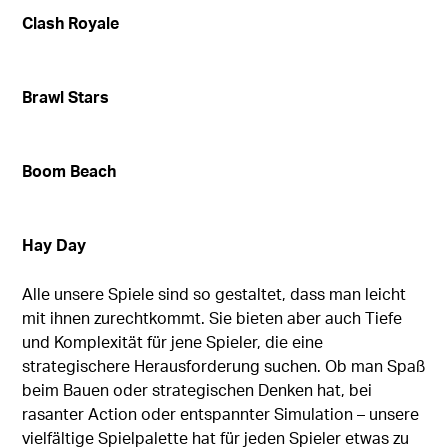
Clash Royale
Brawl Stars
Boom Beach
Hay Day
Alle unsere Spiele sind so gestaltet, dass man leicht
mit ihnen zurechtkommt. Sie bieten aber auch Tiefe
und Komplexität für jene Spieler, die eine
strategischere Herausforderung suchen. Ob man Spaß
beim Bauen oder strategischen Denken hat, bei
rasanter Action oder entspannter Simulation – unsere
vielfältige Spielpalette hat für jeden Spieler etwas zu