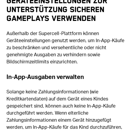
Geräteeinstellungen zur
Unterstützung sicheren
Gameplays verwenden
Außerhalb der Supercell-Plattform können
Geräteeinstellungen genutzt werden, um In-App-Käufe
zu beschränken und versehentliche oder nicht
genehmigte Ausgaben zu verhindern sowie
Bildschirmzeitlimits einzurichten.
In-App-Ausgaben verwalten
Solange keine Zahlungsinformationen (wie
Kreditkartendaten) auf dem Gerät eines Kindes
gespeichert sind, können auch keine In-App-Käufe
durchgeführt werden. Wenn elterliche
Zahlungsinformationen einem Gerät hinzugefügt
werden, um In-App-Käufe für das Kind durchzuführen,