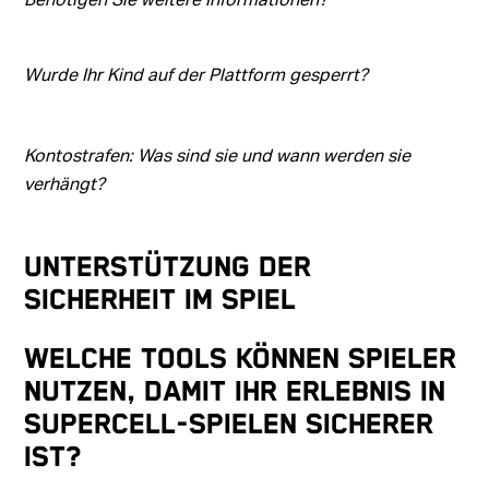
Wurde Ihr Kind auf der Plattform gesperrt?
Kontostrafen: Was sind sie und wann werden sie
verhängt?
UNTERSTÜTZUNG DER
SICHERHEIT IM SPIEL
Welche Tools können Spieler
nutzen, damit ihr Erlebnis in
Supercell-Spielen sicherer
ist?