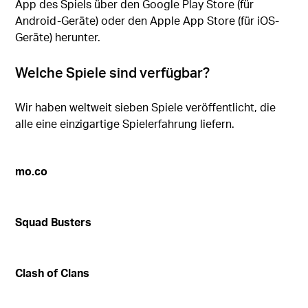
App des Spiels über den Google Play Store (für
Android-Geräte) oder den Apple App Store (für iOS-
Geräte) herunter.
Welche Spiele sind verfügbar?
Wir haben weltweit sieben Spiele veröffentlicht, die
alle eine einzigartige Spielerfahrung liefern.
mo.co
Squad Busters
Clash of Clans