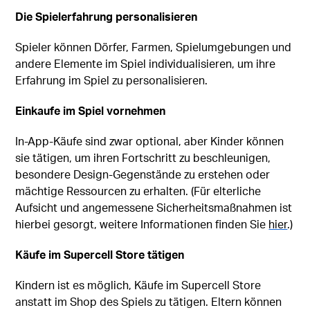
Die Spielerfahrung personalisieren
Spieler können Dörfer, Farmen, Spielumgebungen und
andere Elemente im Spiel individualisieren, um ihre
Erfahrung im Spiel zu personalisieren.
Einkaufe im Spiel vornehmen
In-App-Käufe sind zwar optional, aber Kinder können
sie tätigen, um ihren Fortschritt zu beschleunigen,
besondere Design-Gegenstände zu erstehen oder
mächtige Ressourcen zu erhalten. (Für elterliche
Aufsicht und angemessene Sicherheitsmaßnahmen ist
hierbei gesorgt, weitere Informationen finden Sie
hier
.)
Käufe im Supercell Store tätigen
Kindern ist es möglich, Käufe im Supercell Store
anstatt im Shop des Spiels zu tätigen. Eltern können