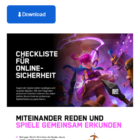
⬇
Download