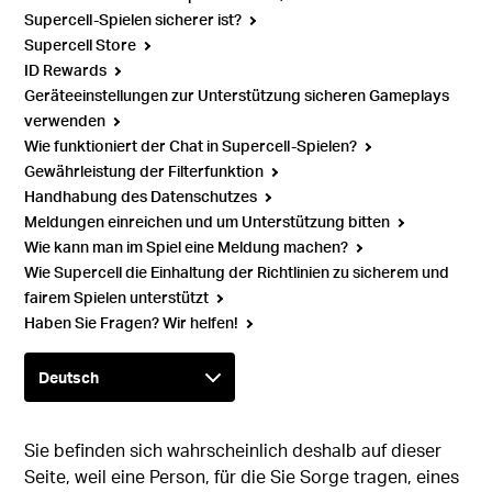
Supercell-Spielen sicherer ist?
Supercell Store
ID Rewards
Geräteeinstellungen zur Unterstützung sicheren Gameplays
verwenden
Wie funktioniert der Chat in Supercell-Spielen?
Gewährleistung der Filterfunktion
Handhabung des Datenschutzes
Meldungen einreichen und um Unterstützung bitten
Wie kann man im Spiel eine Meldung machen?
Wie Supercell die Einhaltung der Richtlinien zu sicherem und
fairem Spielen unterstützt
Haben Sie Fragen? Wir helfen!
Sie befinden sich wahrscheinlich deshalb auf dieser
Seite, weil eine Person, für die Sie Sorge tragen, eines