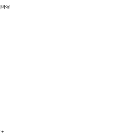
】開催
は、