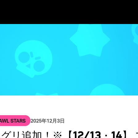
Long Texts
ices
 Beach
Joining Supercell
Clash of Clans
Games First
Spark
Hay Day
Living in Helsinki
Living in London
Living in
AWL STARS
2025年12月3日
グリ追加！※【12/13・14】 