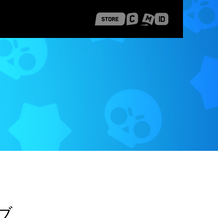
 Shanghai
Career Stories
ブ