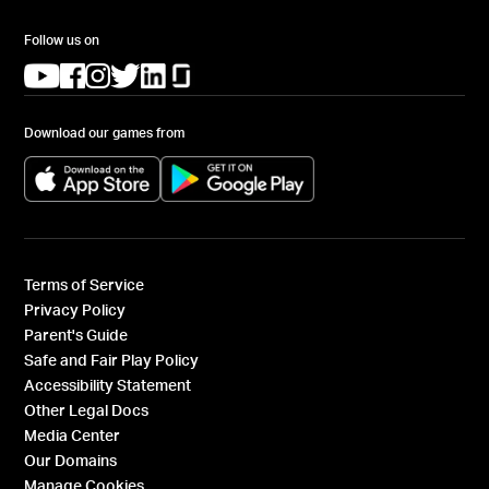
Follow us on
(opens in a new tab)
(opens in a new tab)
(opens in a new tab)
(opens in a new tab)
(opens in a new tab)
(opens in a new tab)
Download our games from
(opens in a new tab)
(opens in a new tab)
Terms of Service
Privacy Policy
Parent's Guide
Safe and Fair Play Policy
Accessibility Statement
Other Legal Docs
Media Center
Our Domains
Manage Cookies