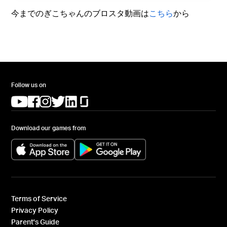
今までのぎこちゃんのブロスタ動画は
こちら
から
Follow us on
(opens in a new tab)
(opens in a new tab)
(opens in a new tab)
(opens in a new tab)
(opens in a new tab)
(opens in a new tab)
Download our games from
(opens in a new tab)
(opens in a new tab)
Terms of Service
Privacy Policy
Parent's Guide