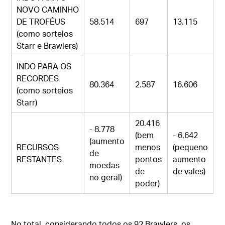
NOVO CAMINHO
DE TROFÉUS
58.514
697
13.115
(como sorteios
Starr e Brawlers)
INDO PARA OS
RECORDES
80.364
2.587
16.606
(como sorteios
Starr)
20.416
- 8.778
(bem
- 6.642
(aumento
RECURSOS
menos
(pequeno
de
RESTANTES
pontos
aumento
moedas
de
de vales)
no geral)
poder)
No total, considerando todos os 92 Brawlers, os