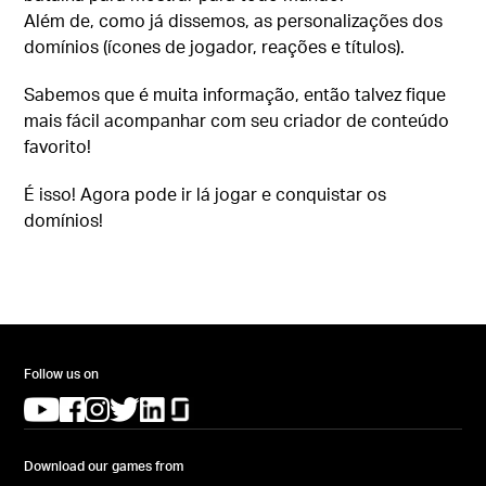
Além de, como já dissemos, as personalizações dos
domínios (ícones de jogador, reações e títulos).
Sabemos que é muita informação, então talvez fique
mais fácil acompanhar com seu criador de conteúdo
favorito!
É isso! Agora pode ir lá jogar e conquistar os
domínios!
Follow us on
(opens in a new tab)
(opens in a new tab)
(opens in a new tab)
(opens in a new tab)
(opens in a new tab)
(opens in a new tab)
Download our games from