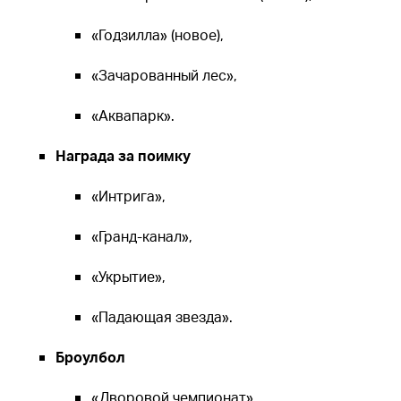
«Годзилла» (новое),
«Зачарованный лес»,
«Аквапарк».
Награда за поимку
«Интрига»,
«Гранд-канал»,
«Укрытие»,
«Падающая звезда».
Броулбол
«Дворовой чемпионат»,