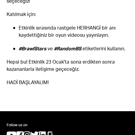
seçeceğiz!
Katılmak için:
Etkinlik sırasında rastgele HERHANGİ bir anı
kaydettiğiniz bir oyun videosu yayınlayın.
#BrawlStars
ve
#RandomBS
etiketlerini kullanın.
Hepsi bu! Etkinlik 23 Ocak'ta sona erdikten sonra
kazananlarla iletişime geçeceğiz.
HADİ BAŞLAYALIM!
Follow us on
(opens in a new tab)
(opens in a new tab)
(opens in a new tab)
(opens in a new tab)
(opens in a new tab)
(opens in a new tab)