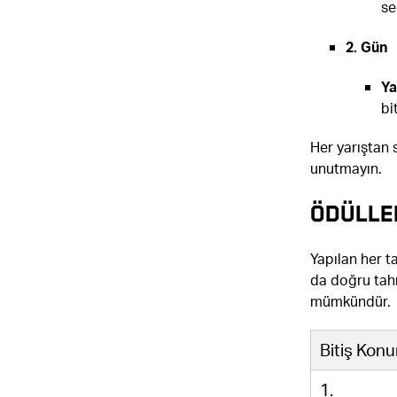
se
2. Gün
Ya
bi
Her yarıştan 
unutmayın.
ÖDÜLLE
Yapılan her t
da doğru tahm
mümkündür.
Bitiş Kon
1.