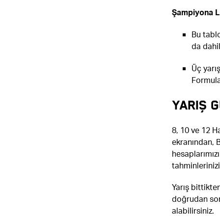
Şampiyona Li
Bu tabl
da dahil
Üç yarı
Formula
YARIŞ G
8, 10 ve 12 Ha
ekranından, 
hesaplarımızı
tahminleriniz
Yarış bittikte
doğrudan sonu
alabilirsiniz.