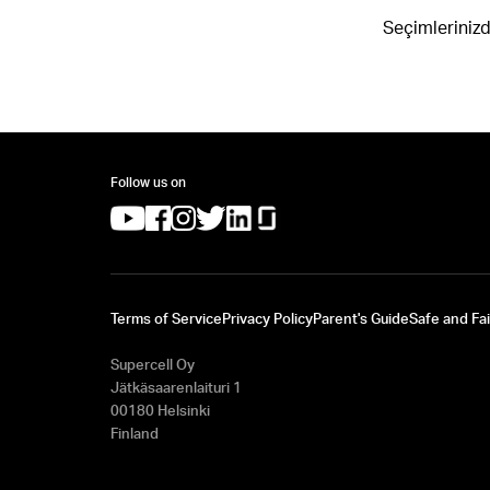
Seçimlerinizd
Follow us on
(opens in a new tab)
(opens in a new tab)
(opens in a new tab)
(opens in a new tab)
(opens in a new tab)
(opens in a new tab)
Terms of Service
Privacy Policy
Parent's Guide
Safe and Fai
Supercell Oy
Jätkäsaarenlaituri 1
00180 Helsinki
Finland