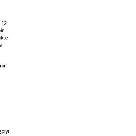
- 12
ir
ikte
e
nın
çıyı