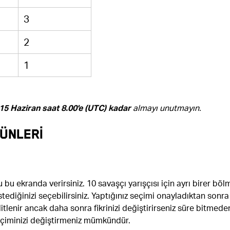
3
2
1
15 Haziran saat 8.00'e (UTC) kadar
almayı unutmayın.
ÜNLERİ
bu ekranda verirsiniz. 10 savaşçı yarışçısı için ayrı birer böl
İstediğinizi seçebilirsiniz. Yaptığınız seçimi onayladıktan sonra
litlenir ancak daha sonra fikrinizi değiştirirseniz süre bitmede
çiminizi değiştirmeniz mümkündür.