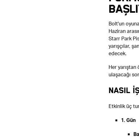
BAŞLI
Bolt'un oyuna
Haziran arası
Starr Park Pi
yarışçılar, ş
edecek.
Her yarıştan 
ulaşacağı son
NASIL İ
Etkinlik üç tu
1. Gün
Ba