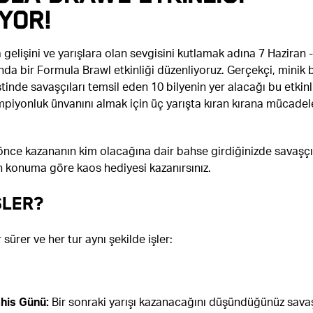
YOR!
 gelişini ve yarışlara olan sevgisini kutlamak adına 7 Haziran 
nda bir Formula Brawl etkinliği düzenliyoruz. Gerçekçi, minik b
stinde savaşçıları temsil eden 10 bilyenin yer alacağı bu etkinl
ampiyonluk ünvanını almak için üç yarışta kıran kırana mücadel
önce kazananın kim olacağına dair bahse girdiğinizde savaşçı
 konuma göre kaos hediyesi kazanırsınız.
ŞLER?
r sürer ve her tur aynı şekilde işler:
his Günü:
Bir sonraki yarışı kazanacağını düşündüğünüz savaş