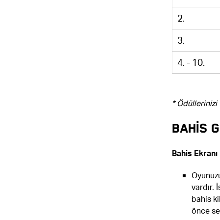
2.
3.
4. - 10.
*
Ödüllerinizi
BAHİS G
Bahis Ekranı
Oyunuzu 
vardır. 
bahis ki
önce se