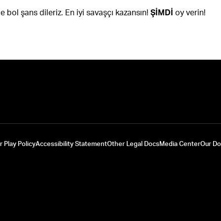
e bol şans dileriz. En iyi savaşçı kazansın!
ŞİMDİ
oy verin!
r Play Policy
Accessibility Statement
Other Legal Docs
Media Center
Our D