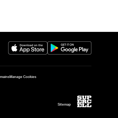
(opens in a new tab)
(opens in a new 
omains
Manage Cookies
Sitemap