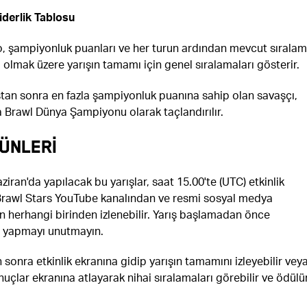
derlik Tablosu
o, şampiyonluk puanları ve her turun ardından mevcut sıralam
 olmak üzere yarışın tamamı için genel sıralamaları gösterir.
ştan sonra en fazla şampiyonluk puanına sahip olan savaşçı,
 Brawl Dünya Şampiyonu olarak taçlandırılır.
ÜNLERİ
ziran'da yapılacak bu yarışlar, saat 15.00'te (UTC) etkinlik
Brawl Stars YouTube kanalından ve resmi sosyal medya
n herhangi birinden izlenebilir. Yarış başlamadan önce
i yapmayı unutmayın.
n sonra etkinlik ekranına gidip yarışın tamamını izleyebilir vey
çlar ekranına atlayarak nihai sıralamaları görebilir ve ödül