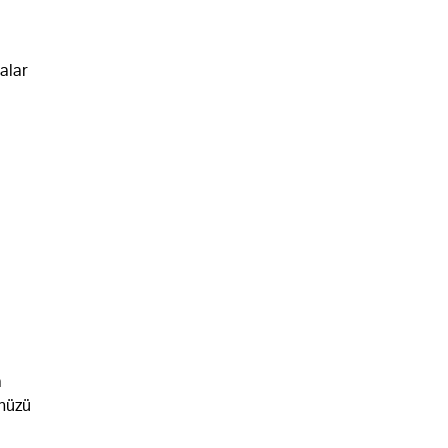
alar
a
ünüzü