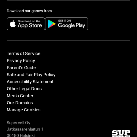
Download our games from
(opens in a new tab)
(opens in a new tab)
Terms of Service
Privacy Policy
Parent's Guide
Safe and Fair Play Policy
Accessibility Statement
Other Legal Docs
Media Center
Our Domains
Manage Cookies
Supercell Oy
Jätkäsaarenlaituri 1
00180 Helsinki