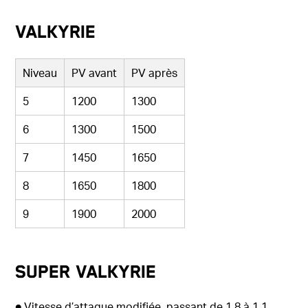
Valkyrie
Niveau
PV avant
PV après
5
1200
1300
6
1300
1500
7
1450
1650
8
1650
1800
9
1900
2000
Super Valkyrie
● Vitesse d’attaque modifiée, passant de 1.8 à 1.1