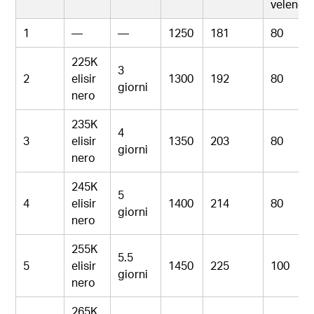
veleno
1
—
—
1250
181
80
225K
3
2
elisir
1300
192
80
giorni
nero
235K
4
3
elisir
1350
203
80
giorni
nero
245K
5
4
elisir
1400
214
80
giorni
nero
255K
5.5
5
elisir
1450
225
100
giorni
nero
265K