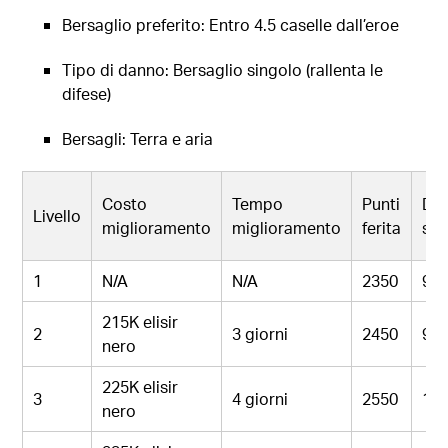
Bersaglio preferito: Entro 4.5 caselle dall’eroe
Tipo di danno: Bersaglio singolo (rallenta le
difese)
Bersagli: Terra e aria
Costo
Tempo
Punti
Dan
Livello
miglioramento
miglioramento
ferita
se
1
N/A
N/A
2350
94
215K elisir
2
3 giorni
2450
98
nero
225K elisir
3
4 giorni
2550
10
nero