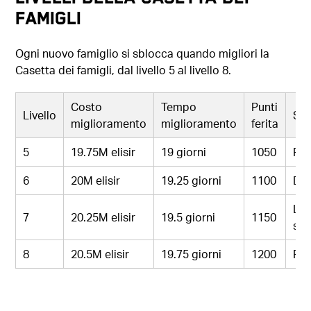
famigli
Ogni nuovo famiglio si sblocca quando migliori la
Casetta dei famigli, dal livello 5 al livello 8.
Costo
Tempo
Punti
Livello
Sb
miglioramento
miglioramento
ferita
5
19.75M elisir
19 giorni
1050
Pol
6
20M elisir
19.25 giorni
1100
Dil
Luc
7
20.25M elisir
19.5 giorni
1150
spu
8
20.5M elisir
19.75 giorni
1200
Fen