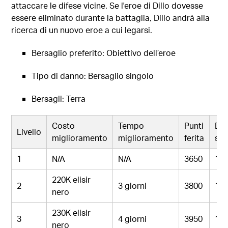
attaccare le difese vicine. Se l'eroe di Dillo dovesse
essere eliminato durante la battaglia, Dillo andrà alla
ricerca di un nuovo eroe a cui legarsi.
Bersaglio preferito: Obiettivo dell’eroe
Tipo di danno: Bersaglio singolo
Bersagli: Terra
Costo
Tempo
Punti
Dan
Livello
miglioramento
miglioramento
ferita
se
1
N/A
N/A
3650
10
220K elisir
2
3 giorni
3800
11
nero
230K elisir
3
4 giorni
3950
11
nero