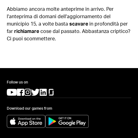
Abbiamo ancora molte anteprime in arrivo. Per
l'anteprima di domani dell'aggiornamento del
municipio 15, a volte basta
scavare
in profondità per
far
richiamare
cose dal passato. Abbastanza criptico?
Ci puoi scommettere.
Follow us on
(opens in a new tab)
(opens in a new tab)
(opens in a new tab)
(opens in a new tab)
(opens in a new tab)
(opens in a new tab)
Download our games from
(opens in a new tab)
(opens in a new tab)