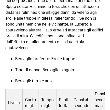
del corpo/Cacciatrice di eroi personale del tuo eroe.
Sputa sostanze chimiche tossiche con un attacco a
distanza fulmineo che infligge danni da veleno agli
eroi e alle truppe in difesa, rallentandoli. Se non ci
sono unità nemiche nelle vicinanze, la Lucertola
sputaveleno aiuterà il suo eroe ad attaccare gli edifici
presi di mira. Gli edifici non sono influenzati
dall'effetto di rallentamento della Lucertola
sputaveleno.
Bersaglio preferito: Eroi e truppe
Tipo di danno: Bersaglio singolo
Bersagli: terra e aria
Danni al
Costo
Tempo
Punti
Danni al
second
Livello
migl.
migl.
ferita
secondo
massimi