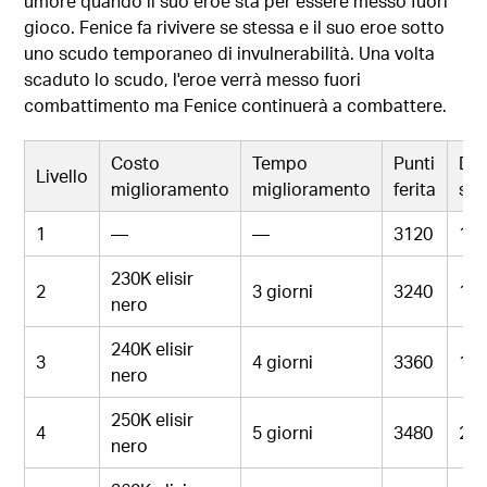
umore quando il suo eroe sta per essere messo fuori
gioco. Fenice fa rivivere se stessa e il suo eroe sotto
uno scudo temporaneo di invulnerabilità. Una volta
scaduto lo scudo, l'eroe verrà messo fuori
combattimento ma Fenice continuerà a combattere.
Costo
Tempo
Punti
Dan
Livello
miglioramento
miglioramento
ferita
se
1
—
—
3120
17
230K elisir
2
3 giorni
3240
18
nero
240K elisir
3
4 giorni
3360
19
nero
250K elisir
4
5 giorni
3480
20
nero