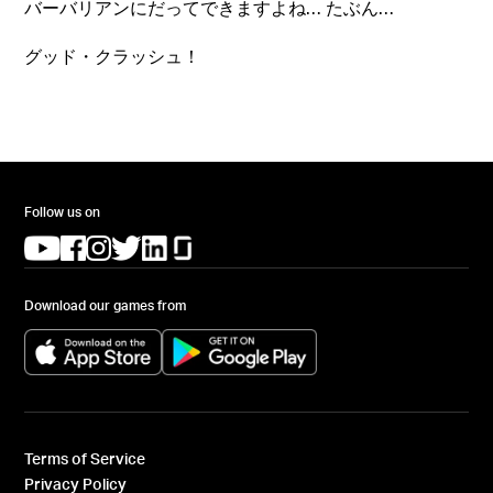
バーバリアンにだってできますよね… たぶん…
グッド・クラッシュ！
Follow us on
(opens in a new tab)
(opens in a new tab)
(opens in a new tab)
(opens in a new tab)
(opens in a new tab)
(opens in a new tab)
Download our games from
(opens in a new tab)
(opens in a new tab)
Terms of Service
Privacy Policy