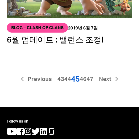
BLOG – CLASH OF CLANS
2019년 6월 7일
6월 업데이트 : 밸런스 조정!
45
Previous
43
44
46
47
Next
Follow us on
(opens in a new tab)
(opens in a new tab)
(opens in a new tab)
(opens in a new tab)
(opens in a new tab)
(opens in a new tab)