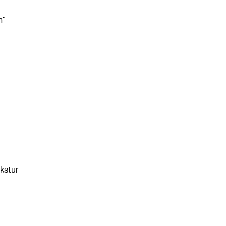
h”
kstur