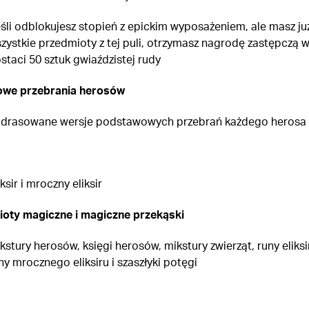
śli odblokujesz stopień z epickim wyposażeniem, ale masz ju
zystkie przedmioty z tej puli, otrzymasz nagrodę zastępczą 
staci 50 sztuk gwiaździstej rudy
owe przebrania herosów
drasowane wersje podstawowych przebrań każdego herosa
iksir i mroczny eliksir
oty magiczne i magiczne przekąski
kstury herosów, księgi herosów, mikstury zwierząt, runy eliksi
ny mrocznego eliksiru i szaszłyki potęgi