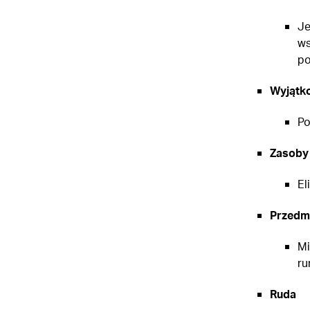
Je
ws
po
Wyjątk
Po
Zasoby
El
Przedmi
Mi
ru
Ruda