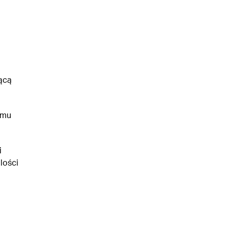
ącą
omu
i
lości