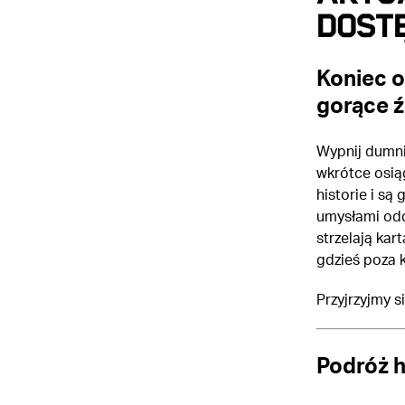
DOST
Koniec o
gorące ź
Wypnij dumni
wkrótce osią
historie i są
umysłami odd
strzelają kar
gdzieś poza 
Przyjrzyjmy 
Podróż 