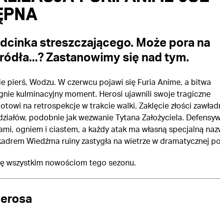
ĘPNA
dcinka streszczającego. Może pora na
ródła...? Zastanowimy się nad tym.
e pierś, Wodzu. W czerwcu pojawi się Furia Anime, a bitwa
gnie kulminacyjny moment. Herosi ujawnili swoje tragiczne
 gotowi na retrospekcje w trakcie walki. Zaklęcie złości zawład
ziałów, podobnie jak wezwanie Tytana Założyciela. Defensy
tami, ogniem i ciastem, a każdy atak ma własną specjalną naz
kadrem Wiedźma ruiny zastygła na wietrze w dramatycznej po
się wszystkim nowościom tego sezonu.
herosa