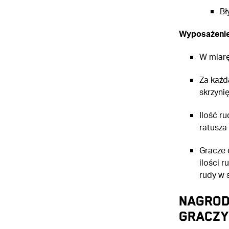
Bł
Wyposażenie
W miarę
Za każd
skrzynię
Ilość r
ratusza
Gracze 
ilości 
rudy w 
Nagrod
graczy