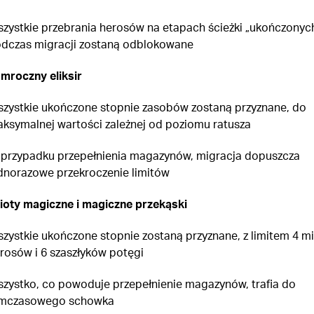
zystkie przebrania herosów na etapach ścieżki „ukończonyc
dczas migracji zostaną odblokowane
i mroczny eliksir
zystkie ukończone stopnie zasobów zostaną przyznane, do
ksymalnej wartości zależnej od poziomu ratusza
przypadku przepełnienia magazynów, migracja dopuszcza
dnorazowe przekroczenie limitów
oty magiczne i magiczne przekąski
zystkie ukończone stopnie zostaną przyznane, z limitem 4 mi
rosów i 6 szaszłyków potęgi
zystko, co powoduje przepełnienie magazynów, trafia do
mczasowego schowka