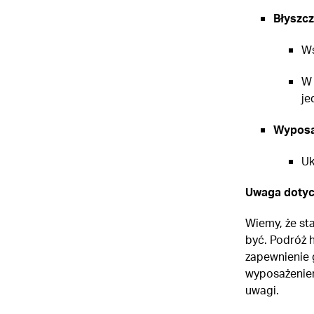
Błyszcz
Ws
W 
je
Wyposaż
Uk
Uwaga dotyc
Wiemy, że sta
być. Podróż 
zapewnienie 
wyposażeniem
uwagi.