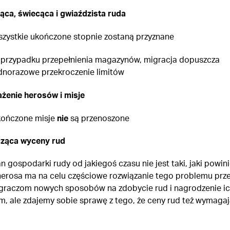
ąca, świecąca i gwiaździsta ruda
zystkie ukończone stopnie zostaną przyznane
przypadku przepełnienia magazynów, migracja dopuszcza
dnorazowe przekroczenie limitów
enie herosów i misje
ończone misje
nie
są przenoszone
ząca wyceny rud
n gospodarki rudy od jakiegoś czasu nie jest taki, jaki powin
herosa ma na celu częściowe rozwiązanie tego problemu prz
graczom nowych sposobów na zdobycie rud i nagrodzenie i
, ale zdajemy sobie sprawę z tego, że ceny rud też wymagaj