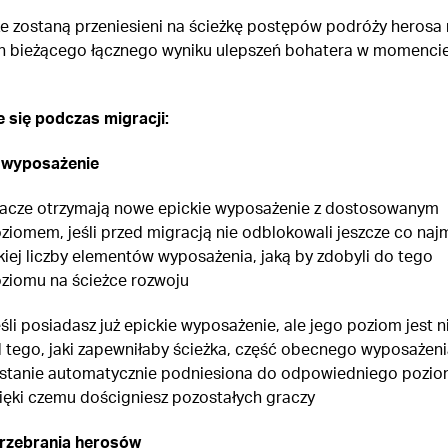
e zostaną przeniesieni na ścieżkę postępów podróży herosa 
h bieżącego łącznego wyniku ulepszeń bohatera w momenci
e się podczas migracji:
 wyposażenie
acze otrzymają nowe epickie wyposażenie z dostosowanym
ziomem, jeśli przed migracją nie odblokowali jeszcze co naj
kiej liczby elementów wyposażenia, jaką by zdobyli do tego
ziomu na ścieżce rozwoju
śli posiadasz już epickie wyposażenie, ale jego poziom jest n
 tego, jaki zapewniłaby ścieżka, część obecnego wyposażeni
stanie automatycznie podniesiona do odpowiedniego pozio
ięki czemu dościgniesz pozostałych graczy
rzebrania herosów