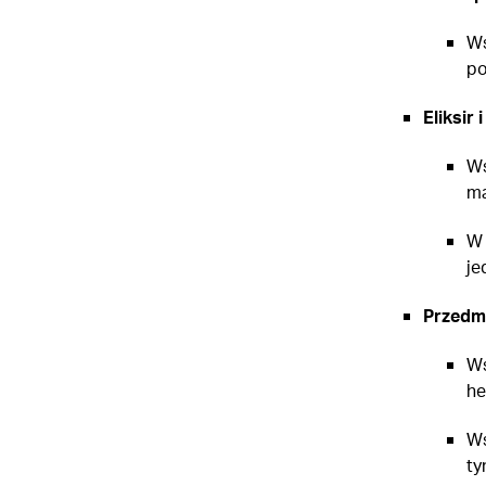
Ws
po
Eliksir 
Ws
ma
W 
je
Przedmi
Ws
he
Ws
ty