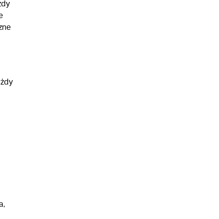
żdy
e
zne
ażdy
a,