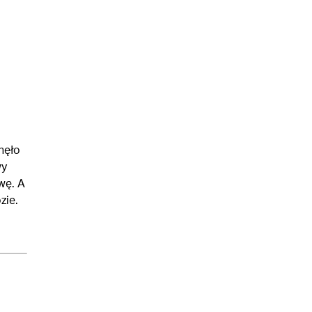
nęło
wy
wę. A
zie.