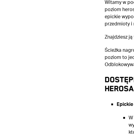
Witamy w pod
poziom heros
epickie wypo
przedmioty i 
Znajdziesz ją
Ścieżka nagr
poziom to jed
Odblokowywan
Dostęp
herosa
Epickie
W 
wy
kt