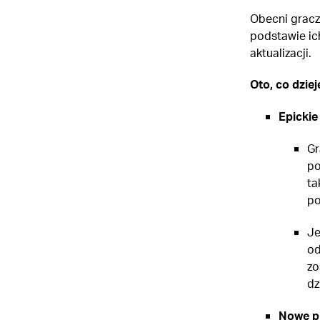
Obecni gracz
podstawie ic
aktualizacji.
Oto, co dziej
Epickie
Gr
po
ta
po
Je
od
zo
dz
Nowe p