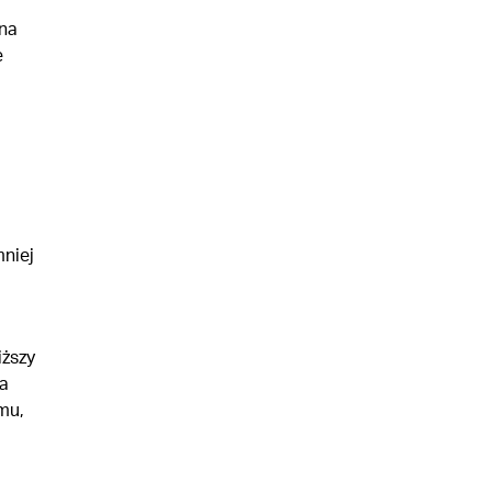
na
e
mniej
iższy
a
mu,