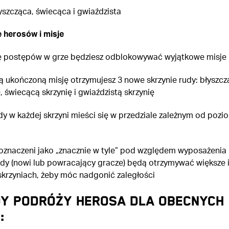
yszcząca, świecąca i gwiaździsta
 herosów i misje
 postępów w grze będziesz odblokowywać wyjątkowe misje
ą ukończoną misję otrzymujesz 3 nowe skrzynie rudy: błyszcz
, świecącą skrzynię i gwiaździstą skrzynię
udy w każdej skrzyni mieści się w przedziale zależnym od pozi
oznaczeni jako „znacznie w tyle” pod względem wyposażenia 
rudy (nowi lub powracający gracze) będą otrzymywać większe i
skrzyniach, żeby móc nadgonić zaległości
y podróży herosa dla obecnych
: