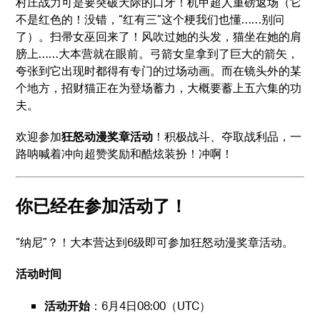
村庄战力可是要突破天际的口牙！机甲超人重磅返场（它
不是红色的！没错，“红有三”这个梗我们也懂……别问
了）。扫帚女巫回来了！风吹过她的头发，猫坐在她的肩
膀上……大本营就在眼前。弓箭女皇拿到了巨大的箭矢，
夸张到它出现时都得有专门的过场动画。而在镜头外的某
个地方，招财猫正在为登场蓄力，大概要蓄上五六集的功
夫。
欢迎参加
狂怒动漫奖章活动
！积极战斗、夺取战利品，一
路呐喊着冲向超赞奖励和酷炫装扮！冲啊！
你已经在参加活动了！
“纳尼”？！大本营达到6级即可参加狂怒动漫奖章活动。
活动时间
活动开始
：6月4日08:00（UTC）