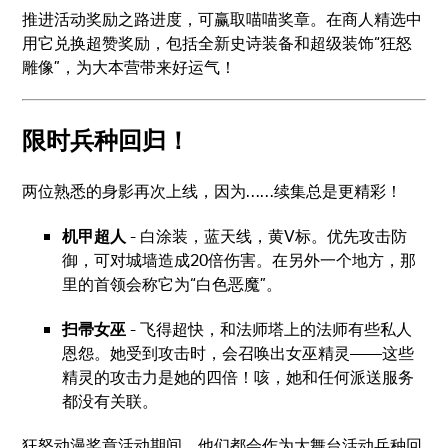
推进活动奖励之路进度，可赢取喵喵奖章。在商人精选中
用它兑换超赞奖励，包括全新史诗装备和超级装饰“狂怒
雕像”，为大本营带来好运气！
限时兵种回归！
两位熟悉的身影再次上线，因为……续集总是更精彩！
机甲超人
- 白涂装，蓝天线，黄V标。优先攻击防
御，可对城墙造成20倍伤害。在另外一个地方，那
里的首领会称它为“白色恶魔”。
扫帚女巫
- 飞得超快，和法师塔上的法师有些私人
恩怨。她受到攻击时，会召唤出女巫精灵——这些
精灵的攻击力是她的四倍！咳，她和任何派送服务
都没有关联。
狂怒动漫奖章活动期间，他们都会作为大舞台活动兵种回