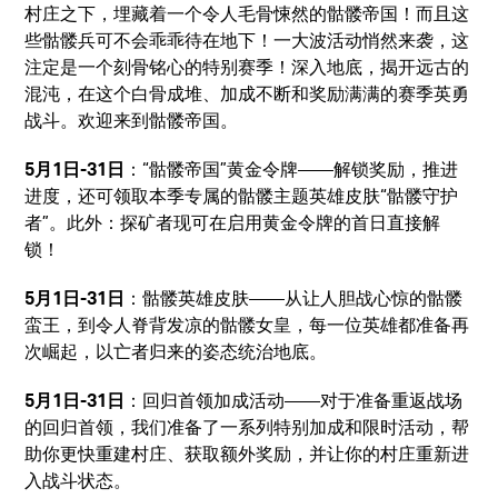
村庄之下，埋藏着一个令人毛骨悚然的骷髅帝国！而且这
些骷髅兵可不会乖乖待在地下！一大波活动悄然来袭，这
注定是一个刻骨铭心的特别赛季！深入地底，揭开远古的
混沌，在这个白骨成堆、加成不断和奖励满满的赛季英勇
战斗。欢迎来到骷髅帝国。
5月1日-31日
：“骷髅帝国”黄金令牌——解锁奖励，推进
进度，还可领取本季专属的骷髅主题英雄皮肤“骷髅守护
者”。此外：探矿者现可在启用黄金令牌的首日直接解
锁！
5月1日-31日
：骷髅英雄皮肤——从让人胆战心惊的骷髅
蛮王，到令人脊背发凉的骷髅女皇，每一位英雄都准备再
次崛起，以亡者归来的姿态统治地底。
5月1日-31日
：回归首领加成活动——对于准备重返战场
的回归首领，我们准备了一系列特别加成和限时活动，帮
助你更快重建村庄、获取额外奖励，并让你的村庄重新进
入战斗状态。