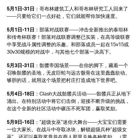
5月1日-31日
：哥布林建筑工人和哥布林研究工人回来了
——只要给它们一点好处，它们就能帮你加快速度。
5月1日-11日
：部落对战联赛——冲击全新推出的泰坦杯
和传奇杯联赛！部落对战联赛调整已实装，在高等级联赛
中享受战斗属性调整的乐趣。和部落成员一起在15v15或
30v30规模的对战中，与其他七个部落一决高下。
5月3日-31日
：骷髅帝国场景——在你的脚下，藏着一个
召唤骷髅的圣地，无皮巨蛇与远古骸骨在这里蠢蠢欲动。
够胆的话，就用这个场景把村庄打造成地下世界吧。
5月4日-18日
：Clash大战骷髅兵活动——骷髅兵正从地下
涌出。在特别活动中将它们击倒，迎接不断升级的挑战，
在这个全新的社区活动中碾压不死军团，赢取奖励。
5月9日-16日
：“超级女巫”迷你大舞台——大宝宝们需要
一位大家长。在战斗中夺取冰块，解锁超级兵种“超级女
巫”，还可以赢取奖章并在商人那里兑换各种奖励。（需