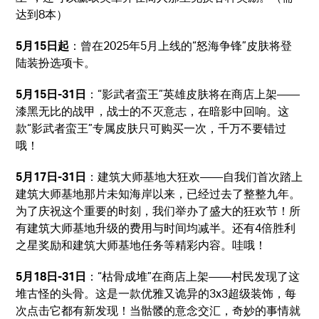
达到8本）
5月15日起
：曾在2025年5月上线的“怒海争锋”皮肤将登
陆装扮选项卡。
5月15日-31日
：“影武者蛮王”英雄皮肤将在商店上架——
漆黑无比的战甲，战士的不灭意志，在暗影中回响。这
款“影武者蛮王”专属皮肤只可购买一次，千万不要错过
哦！
5月17日-31日
：建筑大师基地大狂欢——自我们首次踏上
建筑大师基地那片未知海岸以来，已经过去了整整九年。
为了庆祝这个重要的时刻，我们举办了盛大的狂欢节！所
有建筑大师基地升级的费用与时间均减半。还有4倍胜利
之星奖励和建筑大师基地任务等精彩内容。哇哦！
5月18日-31日
：“枯骨成堆”在商店上架——村民发现了这
堆古怪的头骨。这是一款优雅又诡异的3x3超级装饰，每
次点击它都有新发现！当骷髅的意念交汇，奇妙的事情就