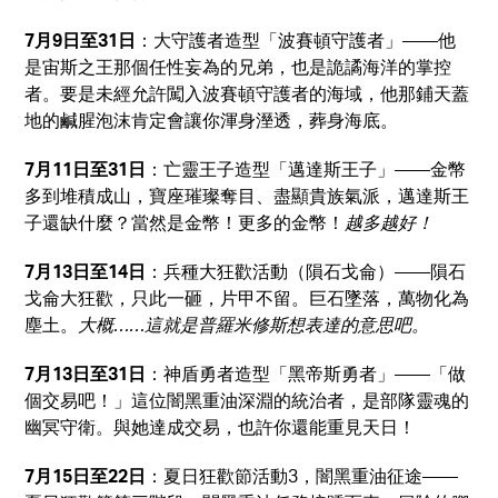
7月9日至31日
：大守護者造型「波賽頓守護者」——他
是宙斯之王那個任性妄為的兄弟，也是詭譎海洋的掌控
者。要是未經允許闖入波賽頓守護者的海域，他那鋪天蓋
地的鹹腥泡沫肯定會讓你渾身溼透，葬身海底。
7月11日至31日
：亡靈王子造型「邁達斯王子」——金幣
多到堆積成山，寶座璀璨奪目、盡顯貴族氣派，邁達斯王
子還缺什麼？當然是金幣！更多的金幣！
越多越好！
7月13日至14日
：兵種大狂歡活動（隕石戈侖）——隕石
戈侖大狂歡，只此一砸，片甲不留。巨石墜落，萬物化為
塵土。
大概……這就是普羅米修斯想表達的意思吧。
7月13日至31日
：神盾勇者造型「黑帝斯勇者」——「做
個交易吧！」這位闇黑重油深淵的統治者，是部隊靈魂的
幽冥守衛。與她達成交易，也許你還能重見天日！
7月15日至22日
：夏日狂歡節活動3，闇黑重油征途——