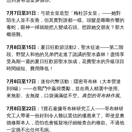
7月7日至31日
：弓箭女皇造型「梅杜莎女皇」——她對
陌生人並不友善，但其實對誰都一樣。頭髮是嘶嘶作響的
毒蛇，眼神一掃就能把人變成石頭。想跟她交朋友？那大
概很難。
7月8日至15日
：夏日狂歡節活動2，聖水征途——第二階
段。野蠻人和他的兄弟們走進了詭譎的聖水森林！盡情享
受為期一週的夏日狂歡節聖水加成，花費聖水的升級項目
時間縮短、費用降低！
7月8日至17日
：迷你代幣活動：隱密哥布林（大本營達
到8級）——在戰鬥中贏得獎勵，並在商人精選中使用。
來無影、去無蹤，口袋滿滿從不空。
典型的哥布林作風。
7月8日至22日
：1寶石雇傭哥布林研究工人——哥布林研
究工人帶著一份好到令人難以置信的優惠來了。即使是奧
德修斯本人，恐怕也會狐疑地仔細檢查合約條款。不過他
一定挑不出任何毛病。