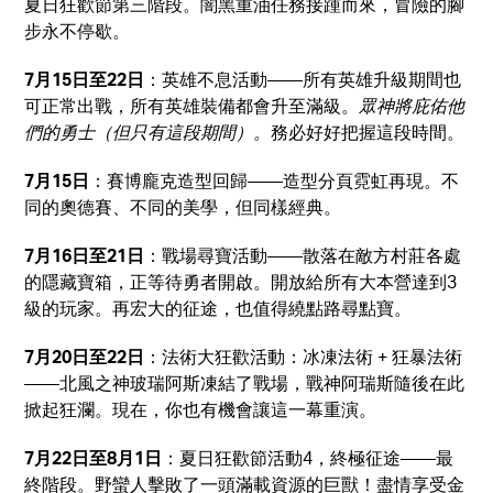
夏日狂歡節第三階段。闇黑重油任務接踵而來，冒險的腳
步永不停歇。
7月15日至22日
：英雄不息活動——所有英雄升級期間也
可正常出戰，所有英雄裝備都會升至滿級。
眾神將庇佑他
們的勇士（但只有這段期間）。
務必好好把握這段時間。
7月15日
：賽博龐克造型回歸——造型分頁霓虹再現。不
同的奧德賽、不同的美學，但同樣經典。
7月16日至21日
：戰場尋寶活動——散落在敵方村莊各處
的隱藏寶箱，正等待勇者開啟。開放給所有大本營達到3
級的玩家。再宏大的征途，也值得繞點路尋點寶。
7月20日至22日
：法術大狂歡活動：冰凍法術 + 狂暴法術
——北風之神
玻瑞阿斯
凍結了戰場，戰神阿瑞斯隨後在此
掀起狂瀾。現在，你也有機會讓這一幕重演。
7月22日至8月1日
：夏日狂歡節活動4，終極征途——最
終階段。野蠻人擊敗了一頭滿載資源的巨獸！盡情享受金