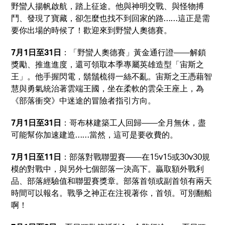
野蠻人揚帆啟航，踏上征途。他與神明交戰、與怪物搏
鬥、發現了寶藏，卻怎麼也找不到回家的路……這正是需
要你出場的時候了！歡迎來到野蠻人奧德賽。
7月1日至31日
：「野蠻人奧德賽」黃金通行證——解鎖
獎勵、推進進度，還可領取本季專屬英雄造型「宙斯之
王」。他手握閃電，鬍鬚梳得一絲不亂。宙斯之王憑藉智
慧與勇氣統治著雲端王國，坐在柔軟的雲朵王座上，為
《部落衝突》中迷途的冒險者指引方向。
7月1日至31日
：哥布林建築工人回歸——全月無休，盡
可能幫你加速建造……當然，這可是要收費的。
7月1日至11日
：部落對戰聯盟賽——在15v15或30v30規
模的對戰中，與另外七個部落一決高下。贏取額外戰利
品、部落經驗值和聯盟賽獎章。部落首領或副首領有兩天
時間可以報名。戰爭之神正在注視著你，首領。可別翻船
啊！