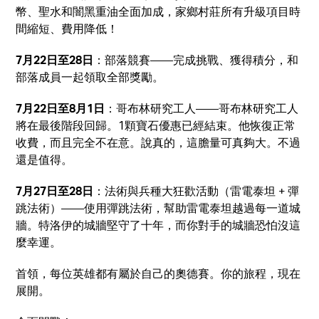
幣、聖水和闇黑重油全面加成，家鄉村莊所有升級項目時
間縮短、費用降低！
7月22日至28日
：部落競賽——完成挑戰、獲得積分，和
部落成員一起領取全部獎勵。
7月22日至8月1日
：哥布林研究工人——哥布林研究工人
將在最後階段回歸。1顆寶石優惠已經結束。他恢復正常
收費，而且完全不在意。說真的，這膽量可真夠大。不過
還是值得。
7月27日至28日
：法術與兵種大狂歡活動（雷電泰坦 + 彈
跳法術）——使用彈跳法術，幫助雷電泰坦越過每一道城
牆。特洛伊的城牆堅守了十年，而你對手的城牆恐怕沒這
麼幸運。
首領，每位英雄都有屬於自己的奧德賽。你的旅程，現在
展開。