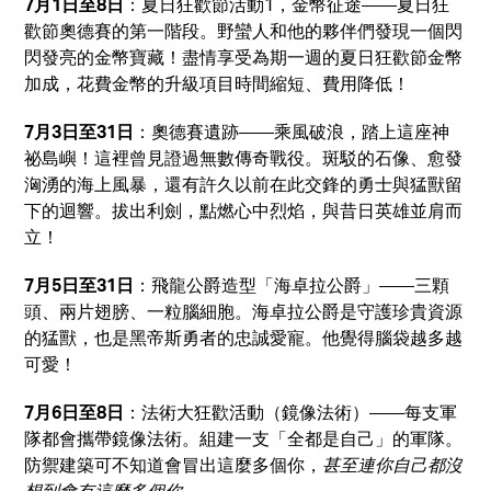
7月1日至8日
：夏日狂歡節活動1，金幣征途——夏日狂
歡節奧德賽的第一階段。野蠻人和他的夥伴們發現一個閃
閃發亮的金幣寶藏！盡情享受為期一週的夏日狂歡節金幣
加成，花費金幣的升級項目時間縮短、費用降低！
7月3日至31日
：奧德賽遺跡——乘風破浪，踏上這座神
祕島嶼！這裡曾見證過無數傳奇戰役。斑駁的石像、愈發
洶湧的海上風暴，還有許久以前在此交鋒的勇士與猛獸留
下的迴響。拔出利劍，點燃心中烈焰，與昔日英雄並肩而
立！
7月5日至31日
：飛龍公爵造型「海卓拉公爵」——三顆
頭、兩片翅膀、一粒腦細胞。海卓拉公爵是守護珍貴資源
的猛獸，也是黑帝斯勇者的忠誠愛寵。他覺得腦袋越多越
可愛！
7月6日至8日
：法術大狂歡活動（鏡像法術）——每支軍
隊都會攜帶鏡像法術。組建一支「全都是自己」的軍隊。
防禦建築可不知道會冒出這麼多個你，
甚至連你自己都沒
想到會有這麼多個你。