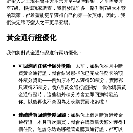
野蠻人之王現在會在大本營升至4級時解鎖，之前需要升
至7級。根據玩家調查，我們發現許多一路升到7級大本營
的玩家，都希望能更早獲得自己的第一位英雄。因此，我
們決定讓野蠻人之王更早登場。
黃金通行證優化
我們將對黃金通行證進行兩項優化：
可回溯的任務卡額外獎勵
：以前，如果你在月中購
買黃金通行證，就會錯過那些你已完成任務卡的額
外積分獎勵——例如原本可以獲得50積分，實際卻
只獲得25積分。從6月黃金通行證開始，當你購買黃
金通行證時，這些額外積分將會立即回溯補發給
你。以後再也不會因為太晚購買而吃虧啦！
連續購買回饋獎勵回歸
：如果你上個月購買過黃金
通行證，本月再次購買，就會在購買當天額外獲得1
個任務。無論你透過哪種管道購買通行證，都可以