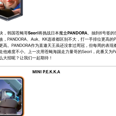
决，韩国苍蝇哥
Seori
将挑战日本魔盒
PANDORA
。抽到6号签的S
，PANDORA、Auk、KK选谁都区别不大，打一手排位更高的PA
更高。PANDORA作为直邀天王虽还没拿过周冠，但每周的表现
走他难度不小。上一次用苍蝇海踢走力量哥的Seori，此番又为PA
么大招呢？让我们一起期待！
MINI P.E.K.K.A