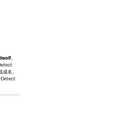
dwolf
。
tect
战成名。
etect