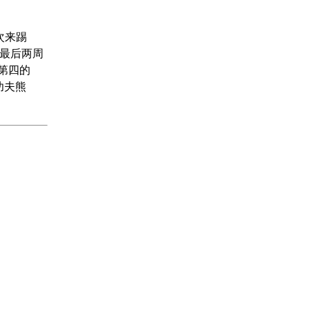
次来踢
剩最后两周
第四的
功夫熊