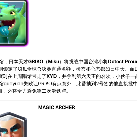
馆，日本天才
GRIKO（
Miku
）将挑战中国台湾小将
Detect Prou
刚刚锁定了CRL全球总决赛直通名额，状态和心态都如日中天。而De
wolf则在上周踢馆带走了
XYD
，并拿到第六天王的名次，小伙子一
guoyuan失败让GRIKO有点意外，此番抽到2号签的他直接挑中D
wolf，必将全力避免第二次滑铁卢。
MAGIC ARCHER