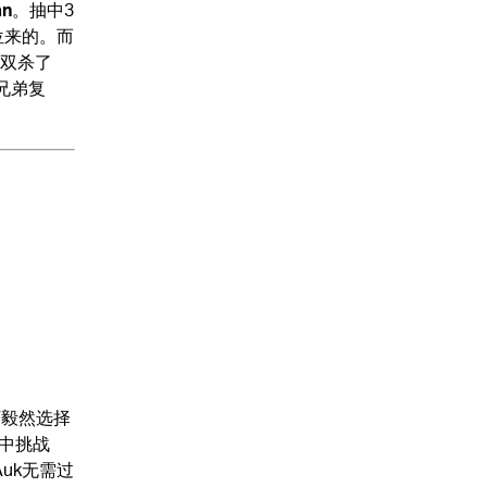
an
。抽中3
位来的。而
双杀了
兄弟复
下毅然选择
赛中挑战
uk无需过