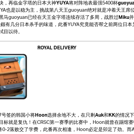
决，再临金字塔的日本大神
YUYA
将对阵地表最强5400杯
guoyu
UYA也是以稳为主，挑战第八天王guoyuan绝对就是冲着天王席
黑马guoyuan已经在天王金字塔连续存活了多周，战胜过
Miku
并
颇有几分日本杀手的味道，此番YUYA究竟能否帮之前两位日本
拭目以待。
ROYAL DELIVERY
7号签的韩国小将
Hoon
选择余地不大，在只剩
Auk
和
KK
的情况
目标就是复仇！在CRSC第一赛季的比赛中，Hoon就曾在踢馆
最终0-2落败交了学费，此番再次相逢，Hoon必定是卯足了劲。而A