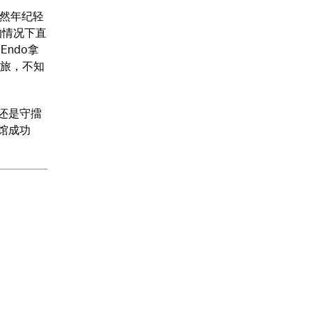
然年纪轻
的情况下直
Endo拿
之旅，不知
还是守擂
馆成功