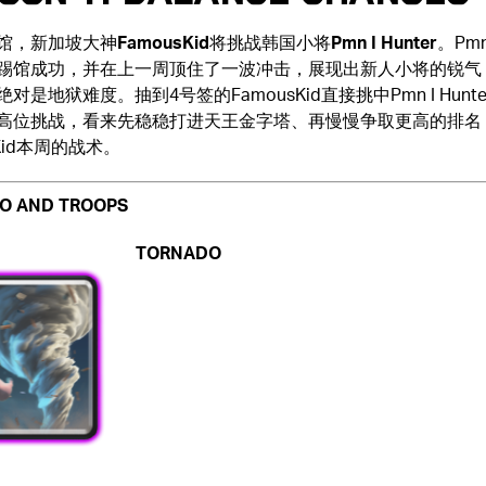
馆，新加坡大神
FamousKid
将挑战韩国小将
Pmn I Hunter
。Pmn 
踢馆成功，并在上一周顶住了一波冲击，展现出新人小将的锐气
对是地狱难度。抽到4号签的FamousKid直接挑中Pmn I Hunt
高位挑战，看来先稳稳打进天王金字塔、再慢慢争取更高的排名
sKid本周的战术。
O AND TROOPS
TORNADO