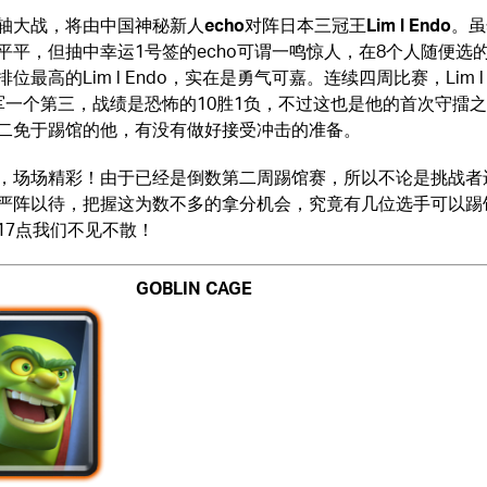
轴大战，将由中国神秘新人
echo
对阵日本三冠王
Lim l
Endo
。虽
平平，但抽中幸运1号签的echo可谓一鸣惊人，在8个人随便选
位最高的Lim l Endo，实在是勇气可嘉。连续四周比赛，Lim l 
军一个第三，战绩是恐怖的10胜1负，不过这也是他的首次守擂
二免于踢馆的他，有没有做好接受冲击的准备。
，场场精彩！由于已经是倒数第二周踢馆赛，所以不论是挑战者
严阵以待，把握这为数不多的拿分机会，究竟有几位选手可以踢
17点我们不见不散！
GOBLIN CAGE