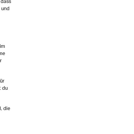
 dass
b und
 im
eme
r
für
t du
, die