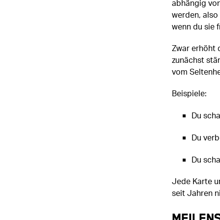
abhängig von
werden, also
wenn du sie f
Zwar erhöht 
zunächst stä
vom Seltenhe
Beispiele:
Du schal
Du verb
Du scha
Jede Karte un
seit Jahren n
Meilen