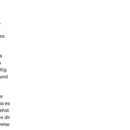
,
.
es
s
n
itig
 und
er
ss es
ehst.
e dir
weise