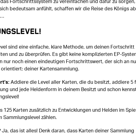
 das Fortschrittssystem zu vereinfachen und dafür zu sorgen,
 sich bedeutsam anfühlt, schaffen wir die Reise des Königs a
 …
ngslevel!
el sind eine einfache, klare Methode, um deinen Fortschritt
lten und zu überprüfen. Es gibt keine komplizierten EP-Syst
 nur noch einen eindeutigen Fortschrittswert, der sich an nu
 orientiert: deiner Kartensammlung.
rt‘s:
Addiere die Level aller Karten, die du besitzt, addiere 5 
lung und jede Heldenform in deinem Besitzt und schon kenns
gslevel!
es 125 Karten zusätzlich zu Entwicklungen und Helden im Spiel
em Sammlungslevel zählen.
?
Ja, das ist alles! Denk daran, dass Karten deiner Sammlung