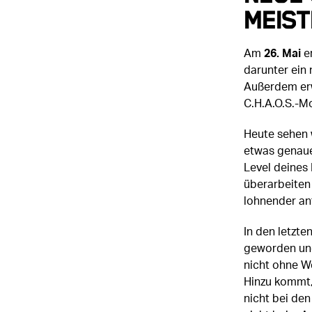
Meis
Am
26. Mai
er
darunter ein
Außerdem erw
C.H.A.O.S.-M
Heute sehen 
etwas genaue
Level deines 
überarbeiten 
lohnender an
In den letzte
geworden und
nicht ohne We
Hinzu kommt,
nicht bei den