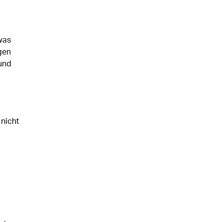
was
gen
 und
 nicht