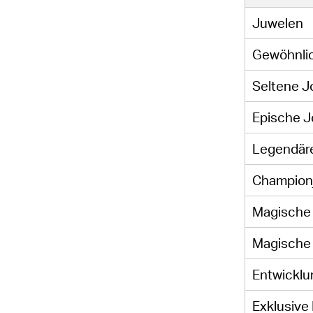
Juwelen
Gewöhnli
Seltene J
Epische J
Legendär
Champion
Magische
Magische
Entwickl
Exklusive