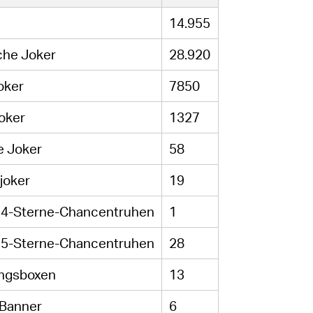
14.955
che Joker
28.920
oker
7850
oker
1327
e Joker
58
joker
19
 4-Sterne-Chancentruhen
1
 5-Sterne-Chancentruhen
28
ungsboxen
13
 Banner
6