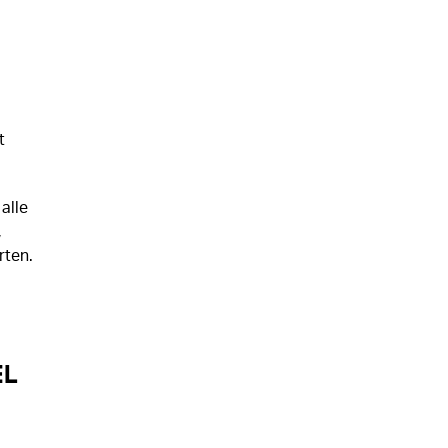
t
alle
,
rten.
el