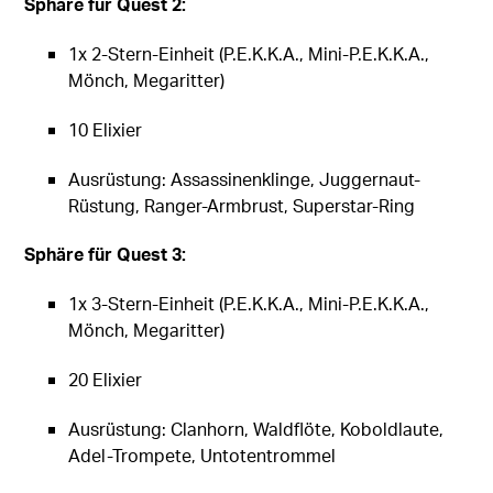
Sphäre für Quest 2:
1x 2-Stern-Einheit (P.E.K.K.A., Mini-P.E.K.K.A.,
Mönch, Megaritter)
10 Elixier
Ausrüstung: Assassinenklinge, Juggernaut-
Rüstung, Ranger-Armbrust, Superstar-Ring
Sphäre für Quest 3:
1x 3-Stern-Einheit (P.E.K.K.A., Mini-P.E.K.K.A.,
Mönch, Megaritter)
20 Elixier
Ausrüstung: Clanhorn, Waldflöte, Koboldlaute,
Adel-Trompete, Untotentrommel