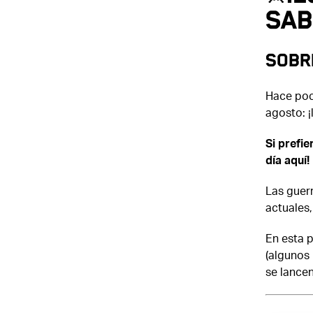
sab
sobr
Hace poc
agosto: ¡
Si prefie
día aquí!
Las guerr
actuales,
En esta 
(algunos 
se lancen