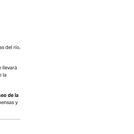
s del río,
 llevará
 la
seo de la
pensas y