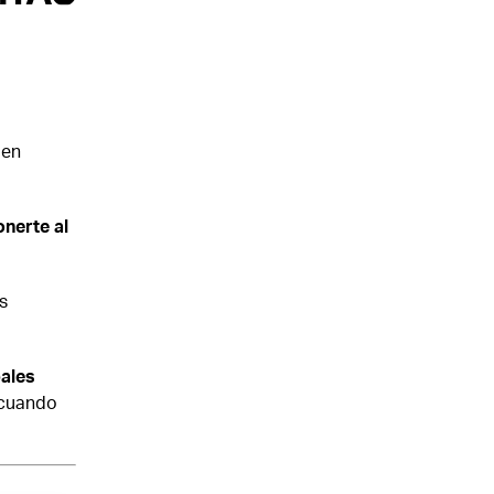
 en
onerte al
s
ales
 cuando