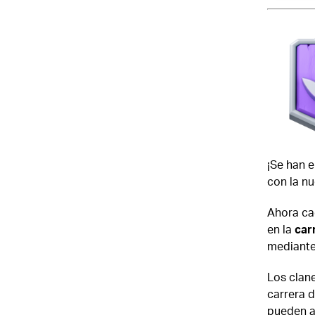
¡Se han e
con la n
Ahora ca
en la
carr
mediante
Los clane
carrera d
pueden a