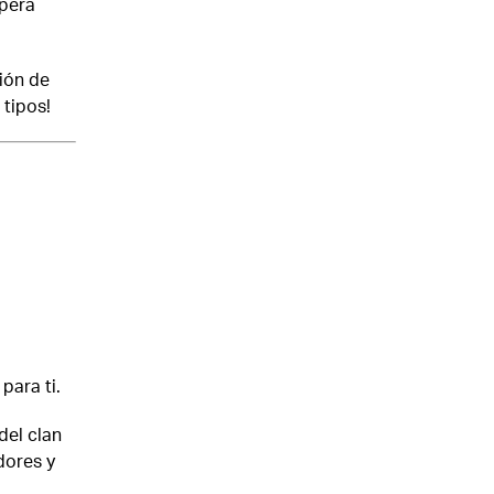
spera
ción de
 tipos!
para ti.
del clan
dores y