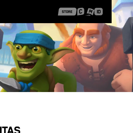
 Shanghai
Career Stories
itas