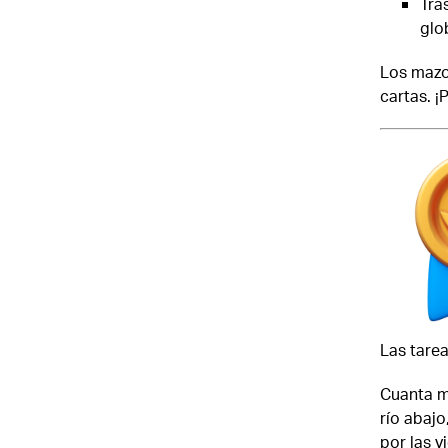
Tra
glo
Los mazos
cartas. ¡
Las tarea
Cuanta m
río abajo
por las v