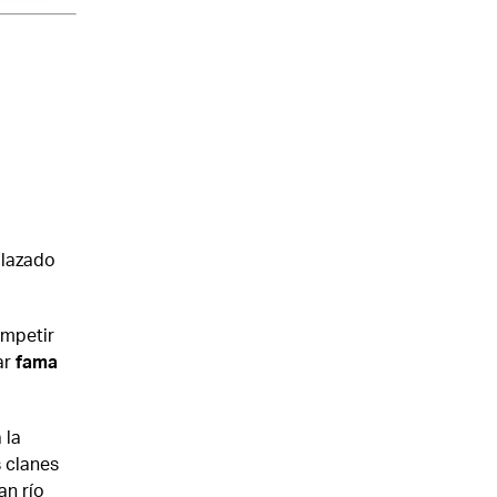
plazado
ompetir
ar
fama
 la
s clanes
an río