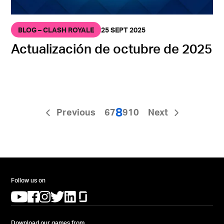
BLOG – CLASH ROYALE
25 SEPT 2025
Actualización de octubre de 2025
8
Previous
6
7
9
10
Next
Follow us on
(opens in a new tab)
(opens in a new tab)
(opens in a new tab)
(opens in a new tab)
(opens in a new tab)
(opens in a new tab)
Download our games from