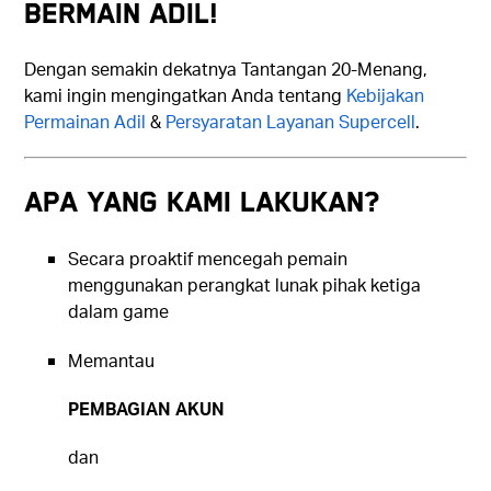
BERMAIN ADIL!
Dengan semakin dekatnya Tantangan 20-Menang,
kami ingin mengingatkan Anda tentang
Kebijakan
Permainan Adil
&
Persyaratan Layanan Supercell
.
APA YANG KAMI LAKUKAN?
Secara proaktif mencegah pemain
menggunakan perangkat lunak pihak ketiga
dalam game
Memantau
PEMBAGIAN AKUN
dan