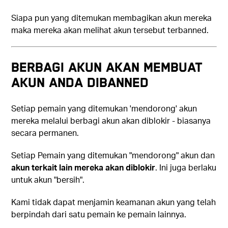
Siapa pun yang ditemukan membagikan akun mereka
maka mereka akan melihat akun tersebut terbanned.
BERBAGI AKUN AKAN MEMBUAT
AKUN ANDA DIBANNED
Setiap pemain yang ditemukan 'mendorong' akun
mereka melalui berbagi akun akan diblokir - biasanya
secara permanen.
Setiap Pemain yang ditemukan "mendorong" akun dan
akun terkait lain mereka akan diblokir
. Ini juga berlaku
untuk akun "bersih".
Kami tidak dapat menjamin keamanan akun yang telah
berpindah dari satu pemain ke pemain lainnya.