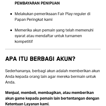
PEMBAYARAN PENIPUAN
Melakukan pemeriksaan Fair Play reguler di
Papan Peringkat kami
Memerika akun pemain yang telah memenuhi
syarat atau mendaftar untuk turnamen
kompetitif
APA ITU BERBAGI AKUN?
Sederhananya, berbagi akun adalah memberikan akun
Anda kepada orang lain agar mereka bermain untuk
Anda.
Menjual, membeli, membagikan, atau memberikan
akun game kepada pemain lain bertentangan dengan
Ketentuan Layanan kami.