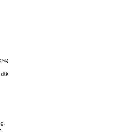
20%)
 dtk
g,
n.