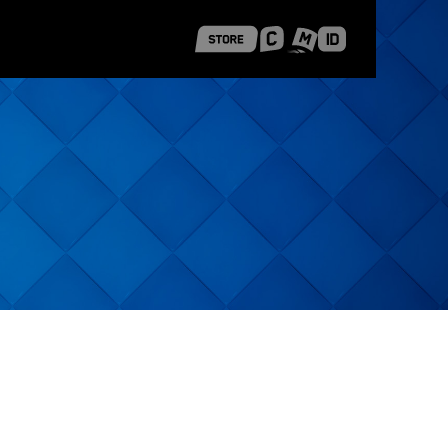
 Shanghai
Career Stories