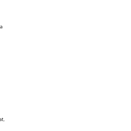
ya
at,