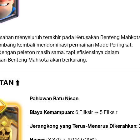
mahan menyeluruh terakhir pada Kerusakan Benteng Mahkot
ambang kembali mendominasi permainan Mode Peringkat.
 dengan peleton masih sama, tapi efisiensinya dalam
an Benteng Mahkota akan berkurang.
AN ⬆️
Pahlawan Batu Nisan
Biaya Kemampuan:
6 Eliksir → 5 Eliksir
Jerangkong yang Terus-Menerus Dikerahkan:
Nyawa:
3.379 → 4.044 (+20%)