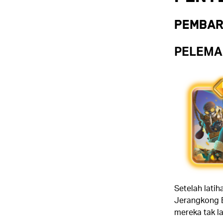
Pembar
PELEMAH
Setelah lati
Jerangkong B
mereka tak la