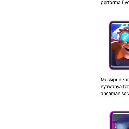
performa Evol
Meskipun kam
nyawanya ter
ancaman sera