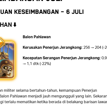
uan Keseimbangan – 6 Juli
AN ⬇️
Balon Pahlawan
Kerusakan Penerjun Jerangkong:
256 → 204 (-
Kecepatan Serangan Penerjun Jerangkong:
0,9
→ 1,1 dtk (-22%)
han militer selama bertahun-tahun, kemampuan Penerjun
alon Pahlawan menjadi jauh mengungguli yang lain. Sekaran
gi terlalu mematikan ketika berada di belakang barisan lawa