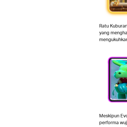
Ratu Kuburan
yang menghab
mengukuhkann
Meskipun Evol
performa wuj