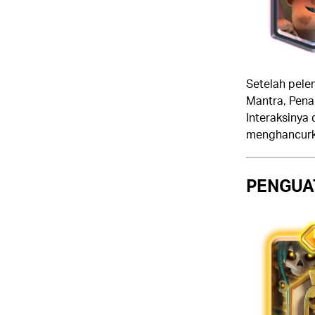
Setelah pele
Mantra, Pen
Interaksinya
menghancurk
PENGUAT