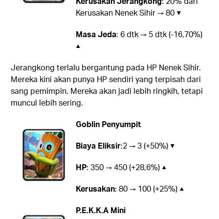
Kerusakan Jerangkong
: 20% dari
Kerusakan Nenek Sihir → 80 ▼
Masa Jeda
: 6 dtk → 5 dtk (-16,70%)
▲
Jerangkong terlalu bergantung pada HP Nenek Sihir.
Mereka kini akan punya HP sendiri yang terpisah dari
sang pemimpin. Mereka akan jadi lebih ringkih, tetapi
muncul lebih sering.
Goblin Penyumpit
Biaya Eliksir
:2 → 3 (+50%) ▼
HP
: 350 → 450 (+28,6%) ▲
Kerusakan
: 80 → 100 (+25%) ▲
P.E.K.K.A Mini