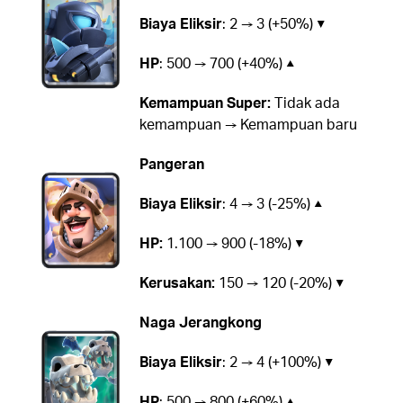
Biaya Eliksir
: 2 → 3 (+50%) ▼
HP
: 500 → 700 (+40%) ▲
Kemampuan Super:
Tidak ada
kemampuan → Kemampuan baru
Pangeran
Biaya Eliksir
: 4 → 3 (-25%) ▲
HP:
1.100 → 900 (-18%) ▼
Kerusakan:
150 → 120 (-20%) ▼
Naga Jerangkong
Biaya Eliksir
: 2 → 4 (+100%) ▼
HP
: 500 → 800 (+60%) ▲