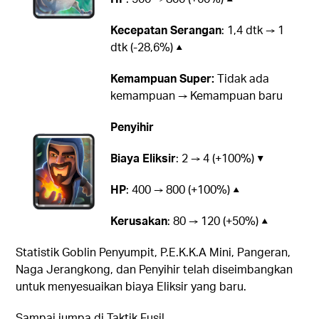
Kecepatan Serangan
: 1,4 dtk → 1
dtk (-28,6%) ▲
Kemampuan Super:
Tidak ada
kemampuan → Kemampuan baru
Penyihir
Biaya Eliksir
: 2 → 4 (+100%) ▼
HP
: 400 → 800 (+100%) ▲
Kerusakan
: 80 → 120 (+50%) ▲
Statistik Goblin Penyumpit, P.E.K.K.A Mini, Pangeran,
Naga Jerangkong, dan Penyihir telah diseimbangkan
untuk menyesuaikan biaya Eliksir yang baru.
Sampai jumpa di Taktik Fusi!