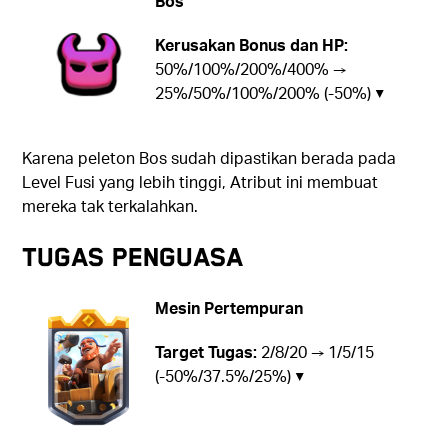
Bos
Kerusakan Bonus dan HP:
50%/100%/200%/400% →
25%/50%/100%/200% (-50%) ▼
Karena peleton Bos sudah dipastikan berada pada
Level Fusi yang lebih tinggi, Atribut ini membuat
mereka tak terkalahkan.
Tugas Penguasa
Mesin Pertempuran
Target Tugas:
2/8/20 → 1/5/15
(-50%/37.5%/25%) ▼