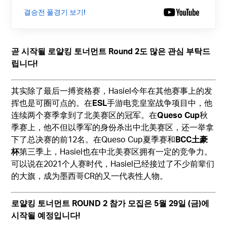
결승전 풀경기 보기!
곧 시작될 로얄킹 토너먼트 Round 2도 많은 관심 부탁드
립니다!
其实除了最后一搏资格赛，Hasiel今年在其他赛事上的发
挥也是可圈可点的。在
ESL
手游电竞皇室战争项目中，他
连续两个赛季拿到了北美赛区的冠军。在
Queso Cup
秋
季赛上，他不但以季军的身份杀出中北美赛区，还一举拿
下了总决赛的前12名。在Queso Cup夏季赛和
BCC土豪
杯
第三季上，Hasiel也在中北美赛区拥有一定的竞争力。
可以说在2021个人赛时代，Hasiel已经接过了不少前辈们
的大旗，成为墨西哥CR的又一代表性人物。
로얄킹 토너먼트 ROUND 2 참가 모집은 5월 29일 (금)에
시작될 예정입니다!