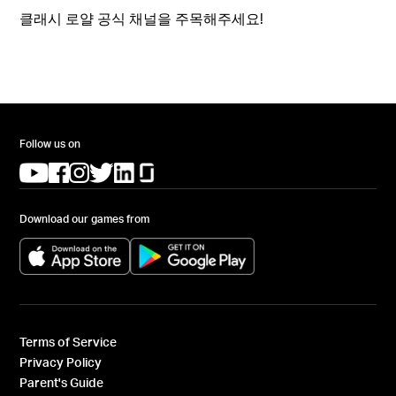
클래시 로얄 공식 채널을 주목해주세요!
Follow us on
(opens in a new tab)
(opens in a new tab)
(opens in a new tab)
(opens in a new tab)
(opens in a new tab)
(opens in a new tab)
Download our games from
(opens in a new tab)
(opens in a new tab)
Terms of Service
Privacy Policy
Parent's Guide