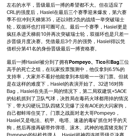
左右的水平，晋级最后一搏的希望都不大。但在适应了
CRL的强度后，Hasiel在最后三个赛季迎来爆发，第六赛
季不但冲到天梯第35，还以9胜2负的战绩一举突破瑞士
轮，双循环也打得可圈可点。最后一个赛季，Hasiel更是
疯狂杀进天梯前10并再次突破瑞士轮，双循环也是只差一
步晋级月度决赛。凭借最后3个月的强势，Hasiel得以凭
借积分第41名的身份晋级最后一搏资格赛。
最后一搏Hasiel被分到了拥有
Pompeyo、Tico
和
Bag
三位
高手的死亡之组，在玩家投票预测中，他仅拿到6.5%的
支持率，大家并不看好他能拿到本组唯一一张门票。但就
是在这样的难度下，Hasiel的表演开始了。32进16对阵
Bag，Hasiel在先丢一局的情况下，第二局双建筑+5AOE
的钻机抓到了卫队气球，决胜局在毒药火球都用掉的情况
下，带大闪硬玩卫队四猪又完爆了没有AOE的大闪家驹，
自己都蚌埠住笑了。门票之战面对老大哥Pompeyo，
Hasiel又是电法、机甲、电塔、速递的毒矿抓住对手的天
狗，然后再接再砺带炸弹塔、滚木、武神的地震猪克制了
Pompeyo的钻机炸弹人，Hasiel超神四连抓晋级总决赛。