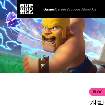
Games
Careers
Support
About Us
mo.co
Open Positions
Be Safe & Play Fair
News
New Games at Supercell
Squad Busters
Why You Might Love It Here
Brawl Stars
Investments
Clash Royale
Ilkka's 
Our Off
Boom
BLOG 
개발