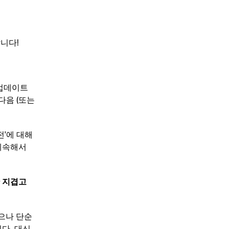
니다!
 업데이트
다음 (또는
전'에 대해
계속해서
깐 지겹고
있으나 단순
다. 대신