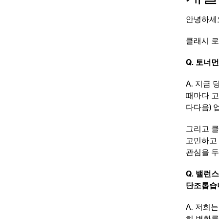
안녕하세요
클래시 로
Q. 토너
A. 지금
때마다 고
다다음) 
그리고 클
고민하고 
관심을 두
Q. 밸런
단조롭습
A. 저희는
히 변화를