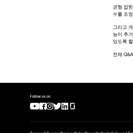
균형 잡힌
수를 조정
그리고 게
능이 추가
있도록 할
전체 Q&
Follow us on
(opens in a new tab)
(opens in a new tab)
(opens in a new tab)
(opens in a new tab)
(opens in a new tab)
(opens in a new tab)