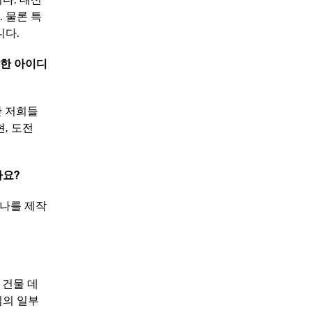
 물론 특
니다.
각한 아이디
만 저희들
, 도전
가요
?
레나를 제작
 건물 데
임의 일부