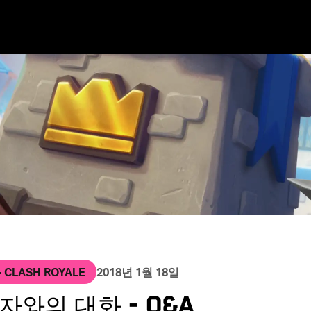
Long Texts
ices
 Beach
Joining Supercell
Clash of Clans
Games First
Spark
Hay Day
Living in Helsinki
Living in London
Living in
– CLASH ROYALE
2018년 1월 18일
자와의 대화 - Q&A