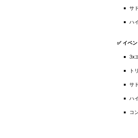
サ
ハ
✅
イベン
3x
トリ
サド
ハイ
コン