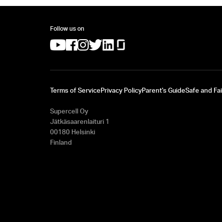
Follow us on
(opens in a new tab)
(opens in a new tab)
(opens in a new tab)
(opens in a new tab)
(opens in a new tab)
(opens in a new tab)
Terms of Service
Privacy Policy
Parent's Guide
Safe and Fai
Supercell Oy
Jätkäsaarenlaituri 1
00180 Helsinki
Finland