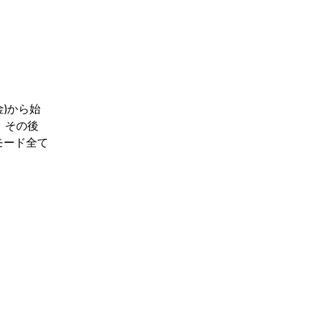
(金)から始
、その後
モード全て