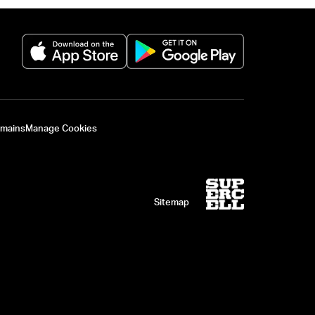
(opens in a new tab)
(opens in a new 
omains
Manage Cookies
Sitemap