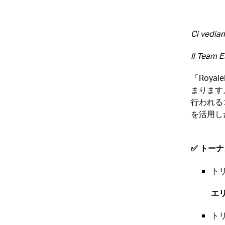
Ci vediam
Il Team E
「Roya
まります
行われる
を活用し
✅ トー
ト
エ
ト