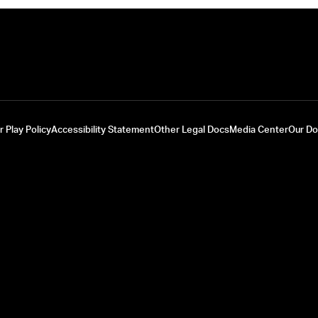
r Play Policy
Accessibility Statement
Other Legal Docs
Media Center
Our D