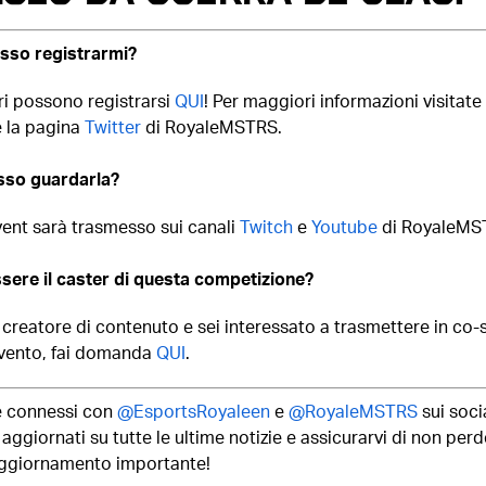
so registrarmi
?
ri possono registrarsi
QUI
! Per maggiori informazioni visitate 
 la pagina
Twitter
di RoyaleMSTRS.
so guardarla?
vent sarà trasmesso sui canali
Twitch
e
Youtube
di RoyaleMS
sere il caster di questa competizione?
 creatore di contenuto e sei interessato a trasmettere in co
vento, fai domanda
QUI
.
 connessi con
@EsportsRoyaleen
e
@RoyaleMSTRS
sui soci
aggiornati su tutte le ultime notizie e assicurarvi di non perd
ggiornamento importante!