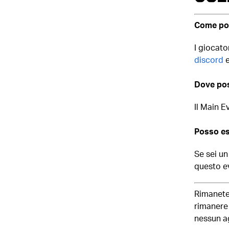
Come pos
I giocato
discord
e
Dove pos
Il Main E
Posso es
Se sei un
questo e
Rimanete
rimanere 
nessun a