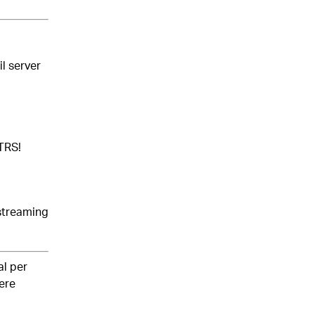
il server
TRS!
-streaming
al per
ere